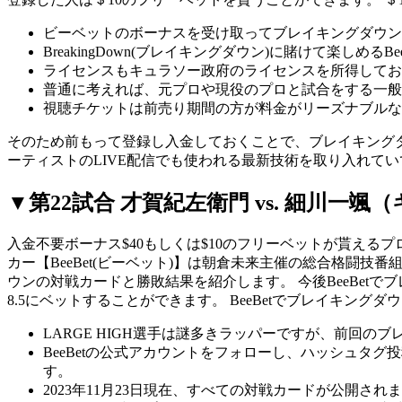
ビーベットのボーナスを受け取ってブレイキングダウン
BreakingDown(ブレイキングダウン)に賭けて楽しめるBe
ライセンスもキュラソー政府のライセンスを所得してお
普通に考えれば、元プロや現役のプロと試合をする一般
視聴チケットは前売り期間の方が料金がリーズナブルな
そのため前もって登録し入金しておくことで、ブレイキングダウ
ーティストのLIVE配信でも使われる最新技術を取り入れて
▼第22試合 才賀紀左衛門 vs. 細川一颯（
入金不要ボーナス$40もしくは$10のフリーベットが貰え
カー【BeeBet(ビーベット)】は朝倉未来主催の総合格闘
ウンの対戦カードと勝敗結果を紹介します。 今後BeeBetで
8.5にベットすることができます。 BeeBetでブレイキ
LARGE HIGH選手は謎多きラッパーですが、前回の
BeeBetの公式アカウントをフォローし、ハッシュタ
す。
2023年11月23日現在、すべての対戦カードが公開され