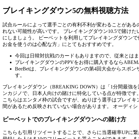
ブレイキングダウン5の無料視聴方法
試合ルールによって選手ごとの有利不利が変わることがある
れない可能性が高いです。 ブレイキングダウン10.5で賭
にしましょう。 ビーベットを利用してブレイキングダウンで
お金を使うのは心配な方」にとてもおすすめです。
今回は日韓対抗戦のカードもありますので、従来とはま
ブレイキングダウンのPPVをお得に購入するならABE
BeeBetは、ブレイキングダウンの第4回大会からス
す。
ブレイキングダウン（BREAKING DOWN）は「1分間最強
ンカジノで、日本人向けの賭けに特化している点が特徴です。
こちらはエンタメ枠の試合ですが、ぬりぼう選手はブレイキ
間があるため反映されていない場合があります。 オーディ
ビーベットでのブレイキングダウンへの賭け方
こちらも引用リツイートすることで、さらに当選確率UPに繋がります
登録した人は＄10のフリーベットを貰うことができます。 ＄