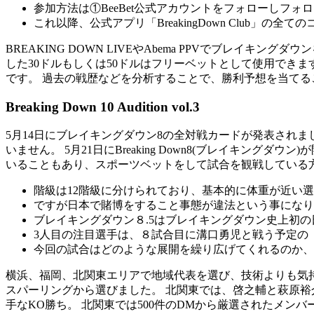
参加方法は①BeeBet公式アカウントをフォローしフ
これ以降、公式アプリ「BreakingDown Club」
BREAKING DOWN LIVEやAbema PPVでブレイキ
した30ドルもしくは50ドルはフリーベットとして使用できま
です。 過去の戦歴などを分析することで、勝利予想を当てる
Breaking Down 10 Audition vol.3
5月14日にブレイキングダウン8の全対戦カードが発表されま
いません。 5月21日にBreaking Down8(ブレイキン
いることもあり、スポーツベットをして試合を観戦している
階級は12階級に分けられており、基本的に体重が近い
ですが日本で賭博をすること事態が違法という事になり
ブレイキングダウン８.5はブレイキングダウン史上初
3人目の注目選手は、８試合目に溝口勇児と戦う予定の「
今回の試合はどのような展開を繰り広げてくれるのか、
横浜、福岡、北関東エリアで地域代表を選び、技術よりも気
スパーリングから選びました。 北関東では、啓之輔と萩原裕
手なKO勝ち。 北関東では500件のDMから厳選されたメン