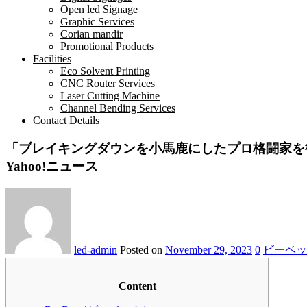
Open led Signage
Graphic Services
Corian mandir
Promotional Products
Facilities
Eco Solvent Printing
CNC Router Services
Laser Cutting Machine
Channel Bending Services
Contact Details
「ブレイキングダウンを小馬鹿にしたプロ格闘家を
Yahoo!ニュース
led-admin
Posted on
November 29, 2023
0
ビーベッ
Content