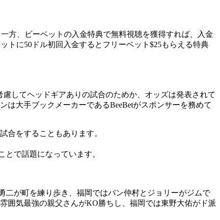
かります。 一方、ビーベットの入金特典で無料視聴を獲得すれば、入金
トに50ドル初回入金するとフリーベット$25もらえる特典
性を考慮してヘッドギアありの試合のためか、オッズは発表されて
ダウンは大手ブックメーカーであるBeeBetがスポンサーを務めて
て試合をすることもあります。
ことで話題になっています。
勇二が町を練り歩き、福岡ではバン仲村とジョリーがジムで
は雰囲気最強の親父さんがKO勝ちし、福岡では東野大佑がド派