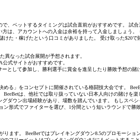
ので、ベットするタイミングは試合直前がおすすめです。 試合
けたい方は、アカウントへの入金は余裕を持って入金しましょう。
儲けた・稼げたという口コミがありました。 受け取った$20
た異なった試合展開が予想されます。
MA公式サイトがおすすめです。
ポンサーとして参加し、勝利選手に賞金を進呈したり勝敗予想の
を決める」をコンセプトに開催されている格闘技大会です。 Bee
 BeeBetは、他社では取り扱っていない日本人向けの賭けを
ングダウン出場経験があり、場数を踏んでいます。 もしスペシ
ション形式でファイターを選び、1分間という短いラウンドで勝
。 BeeBetではブレイキングダウン8.5のプロモーション期間中
10のフリーベットはブレイキングダウン8.5にもベットするこ