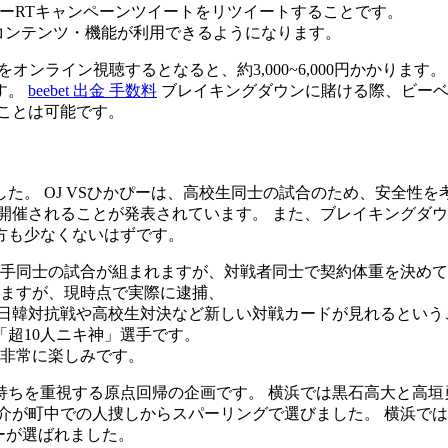
ォローRTキャンペーンツイートをリツイートすることです。
の全てのコンテンツ・機能が利用できるようになります。
ングダウンをオンライン視聴するとなると、約3,000~6,000円か
す。
beebet 出金 手数料
ブレイキングダウンに賭ける際、ビーベッ
ことは可能です。
した。 OJ VSひかぴーは、高校生同士の試合のため、安全
グダウン)が開催されることが発表されています。 また、ブレイキング
方も少なくないはずです。
選手同士の試合が組まれますが、対戦者同士で契約体重を決め
ますが、現時点で実際に逮捕、
の日韓対抗戦や高校生対決など新しい対戦カードが見れるという
超10人ニキ神」選手です。
非常に楽しみです。
持ちを重視する原点回帰の企画です。 横浜では黒石高大と高垣
介が町中での人捜しからスパーリングで選びました。 横浜で
バーが選ばれました。