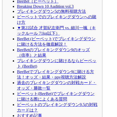
BeeBet（ビーベット）
Breaking Down 10 Audition vol.3
ブレイキングダウン5の無料視聴方法
ビーベットでのブレイキングダウンへの賭
け方
▼第22試合 才賀紀左衛門 vs. 細川一颯（キ
ックルール 71kg以下）
BeeBet (ビーベット)でブレイキングダウン
に賭ける方法を徹底解説！
BeeBetのブレイキングダウン9のオッズ
（倍率）と結果
ブレイキングダウンに賭けるならビーベッ
ト (BeeBet)
BeeBetでブレイキングダウン9に賭ける方
法！オッズ・結果・ppv視聴方法解説
過去のブレイキングダウンの対戦カード・
オッズ・勝敗一覧
ビーベット(BeeBet)でブレイキングダウン
に賭ける際によくある質問
ビーベットのブレイキングダウン9.5の対戦
カードは？
おすすめ記事