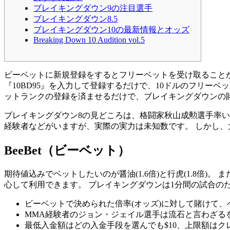
ブレイキングダウン9の注目選手
ブレイキングダウン8.5
ブレイキングダウン10の最新情報とオッズ
Breaking Down 10 Audition vol.5
ビーベットに新規登録をするとフリーベットを受け取ることが
『10BD95』を入力して登録するだけで、10ドルのフリー
ットランクの登録を済ませるだけで、ブレイキングダウンの賭
ブレイキングダウン8の見どころは、格闘家秋山成勲選手率い
経験者などがいますが、実際の実力は未知数です。 しかし
BeeBet（ビーベット）
期待値込みでベットしたいのが醤油(1.6倍)と行虎(1.8倍
心して利用できます。 ブレイキングダウンは1分間の試合の
ビーベットで決められた倍率(オッズ)に対して賭けて
MMA経験者のジョン・ジェイル選手は流石と言わざる
最低入金額はどの入金手段を選んでも$10、上限額はクレジッ