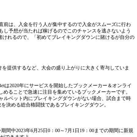
直前は、入金を行う人が集中するので入金がスムーズに行わ
 もし予想が当たれば稼げるのでこのチャンスを逃さないよう
で賭けれるので、「初めてブレイキングダウンに賭けるが自分の
賭けを提供するなど、大会の盛り上がりに大きく寄与していま
Betは2020年にサービスを開始したブックメーカー＆オンライ
楽しめることで急速に注目を集めているブックメーカーです。
ャルベット内にブレイキングダウンがない場合、試合まで時
敗を決める総合格闘技であるブレイキングダウン。
2023年6月25日0：00～7月1日19：00までの期間に新規
とができますよ。