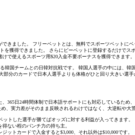
できました。 フリーベットとは、無料でスポーツベットにベ
ベットを獲得できました。 さらにビーベットに登録するだけでス
けで使えるスポーツ用$20入金不要ボーナスを獲得できます。
る韓国チームとの日韓対抗戦です。 韓国人選手の中には、韓国の
、大部分のカードで日本人選手よりも体格がひと回り大きい選手
)。 また、365日24時間体制で日本語サポートにも対応してい
ため、実力差がそのまま反映されるわけではなく、大逆転や大
、ベットした選手が勝てばオッズに対する利益が入ってきます。
を得ない程のパンチ力の持ち主。
トカードで入金すると$3,000、それ以外は$10,000です。