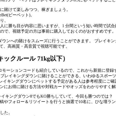
に賭けて楽しみつつ、稼ぎましょう。
eBet(ビーベット)。
り、
人に勝ち目が内容に思いますが、1 分間という短い時間で試
ので、視聴予定の方は事前に購入しておくのがおすすめです。
ンへの賭けをスムーズに行うことができます。 ブレイキングダウン
いて、高画質・高音質で視聴可能です。
キックルール 71kg以下）
るプロモーションコードも紹介しているので、これから新規に登録
技番組ブレイキングダウンに賭けることができる、いわゆるスポ
ブレイキングダウンにベットする予定がある人は参考程度にご確認
ングダウンにお得に賭ける方法や対戦カードやオッズをわかりやすく
ブレイキングダウン8でもKO勝ちしていて、今回も勝つのでは？
グ投稿やフォロー＆リツイートを行うと抽選で10名に、ひな壇
ました。