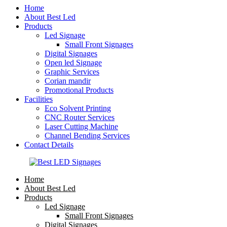
Home
About Best Led
Products
Led Signage
Small Front Signages
Digital Signages
Open led Signage
Graphic Services
Corian mandir
Promotional Products
Facilities
Eco Solvent Printing
CNC Router Services
Laser Cutting Machine
Channel Bending Services
Contact Details
Home
About Best Led
Products
Led Signage
Small Front Signages
Digital Signages