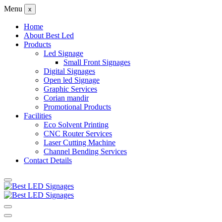
Menu
x
Home
About Best Led
Products
Led Signage
Small Front Signages
Digital Signages
Open led Signage
Graphic Services
Corian mandir
Promotional Products
Facilities
Eco Solvent Printing
CNC Router Services
Laser Cutting Machine
Channel Bending Services
Contact Details