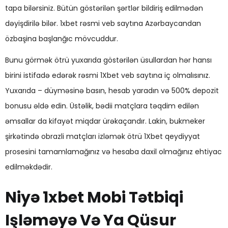
tapa bilərsiniz. Bütün göstərilən şərtlər bildiriş edilmədən
dəyişdirilə bilər. 1xbet rəsmi veb saytına Azərbaycandan
özbaşina başlanğıc mövcuddur.
Bunu görmək ötrü yuxarıda göstərilən üsullardan hər hansı
birini istifadə edərək rəsmi 1Xbet veb saytına iç olmalısınız.
Yuxarıda – düyməsinə basın, hesab yaradın və 500% depozit
bonusu əldə edin. Üstəlik, bədii matçlara təqdim edilən
əmsallar da kifayət miqdar ürəkaçandır. Lakin, bukmeker
şirkətində obrazli matçları izləmək ötrü 1Xbet qeydiyyat
prosesini tamamlamağınız və hesaba daxil olmağınız ehtiyac
edilməkdədir.
Niyə 1xbet Mobi Tətbiqi
Işləməyə Və Ya Qüsur