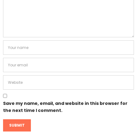
Save my name, email, and website in this browser for
the next time I comment.