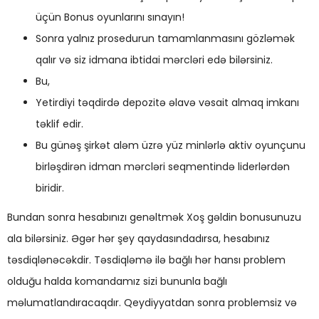
üçün Bonus oyunlarını sınayın!
Sonra yalnız prosedurun tamamlanmasını gözləmək
qalır və siz idmana ibtidai mərcləri edə bilərsiniz.
Bu,
Yetirdiyi təqdirdə depozitə əlavə vəsait almaq imkanı
təklif edir.
Bu günəş şirkət aləm üzrə yüz minlərlə aktiv oyunçunu
birləşdirən idman mərcləri seqmentində liderlərdən
biridir.
Bundan sonra hesabınızı genəltmək Xoş gəldin bonusunuzu
ala bilərsiniz. Əgər hər şey qaydasındadırsa, hesabınız
təsdiqlənəcəkdir. Təsdiqləmə ilə bağlı hər hansı problem
olduğu halda komandamız sizi bununla bağlı
məlumatlandıracaqdır. Qeydiyyatdan sonra problemsiz və