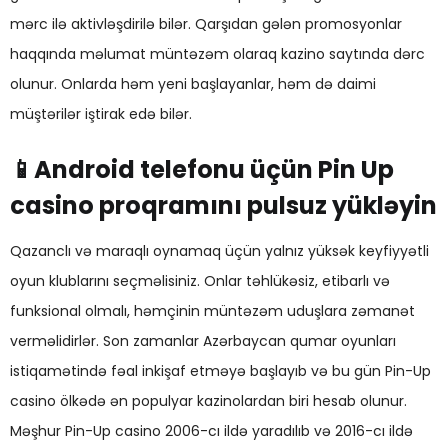
mərc ilə aktivləşdirilə bilər. Qarşıdan gələn promosyonlar
haqqında məlumat müntəzəm olaraq kazino saytında dərc
olunur. Onlarda həm yeni başlayanlar, həm də daimi
müştərilər iştirak edə bilər.
📱Android telefonu üçün Pin Up
casino proqramını pulsuz yükləyin
Qazanclı və maraqlı oynamaq üçün yalnız yüksək keyfiyyətli
oyun klublarını seçməlisiniz. Onlar təhlükəsiz, etibarlı və
funksional olmalı, həmçinin müntəzəm uduşlara zəmanət
verməlidirlər. Son zamanlar Azərbaycan qumar oyunları
istiqamətində fəal inkişaf etməyə başlayıb və bu gün Pin-Up
casino ölkədə ən populyar kazinolardan biri hesab olunur.
Məşhur Pin-Up casino 2006-cı ildə yaradılıb və 2016-cı ildə