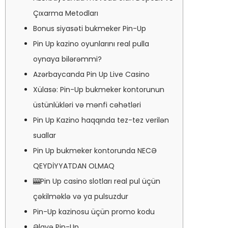
Çıxarma Metodları
Bonus siyasəti bukmeker Pin-Up
Pin Up kazino oyunlarını real pulla
oynaya bilərəmmi?
Azərbaycanda Pin Up Live Casino
Xülasə: Pin-Up bukmeker kontorunun
üstünlükləri və mənfi cəhətləri
Pin Up Kazino haqqında tez-tez verilən
suallar
Pin Up bukmeker kontorunda NECƏ
QEYDİYYATDAN OLMAQ
🎰Pin Up casino slotları real pul üçün
çəkilməklə və ya pulsuzdur
Pin-Up kazinosu üçün promo kodu
Əlavə Pin-Up