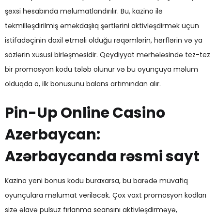
şəxsi hesabında məlumatlandırılır. Bu, kazino ilə
təkmilləşdirilmiş əməkdaşlıq şərtlərini aktivləşdirmək üçün
istifadəçinin daxil etməli olduğu rəqəmlərin, hərflərin və ya
sözlərin xüsusi birləşməsidir. Qeydiyyat mərhələsində tez-tez
bir promosyon kodu tələb olunur və bu oyunçuya məlum
olduqda o, ilk bonusunu balans artımından alır.
Pin-Up Online Casino
Azerbaycan:
Azərbaycanda rəsmi sayt
Kazino yeni bonus kodu buraxarsa, bu barədə müvafiq
oyunçulara məlumat veriləcək. Çox vaxt promosyon kodları
sizə əlavə pulsuz fırlanma seansını aktivləşdirməyə,