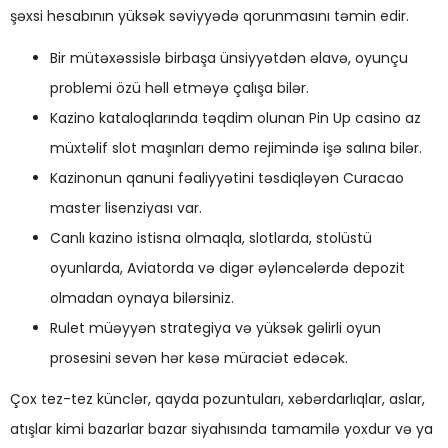
şəxsi hesabının yüksək səviyyədə qorunmasını təmin edir.
Bir mütəxəssislə birbaşa ünsiyyətdən əlavə, oyunçu
problemi özü həll etməyə çalışa bilər.
Kazino kataloqlarında təqdim olunan Pin Up casino az
müxtəlif slot maşınları demo rejimində işə salına bilər.
Kazinonun qanuni fəaliyyətini təsdiqləyən Curacao
master lisenziyası var.
Canlı kazino istisna olmaqla, slotlarda, stolüstü
oyunlarda, Aviatorda və digər əyləncələrdə depozit
olmadan oynaya bilərsiniz.
Rulet müəyyən strategiya və yüksək gəlirli oyun
prosesini sevən hər kəsə müraciət edəcək.
Çox tez-tez künclər, qayda pozuntuları, xəbərdarlıqlar, aslar,
atışlar kimi bazarlar bazar siyahısında tamamilə yoxdur və ya