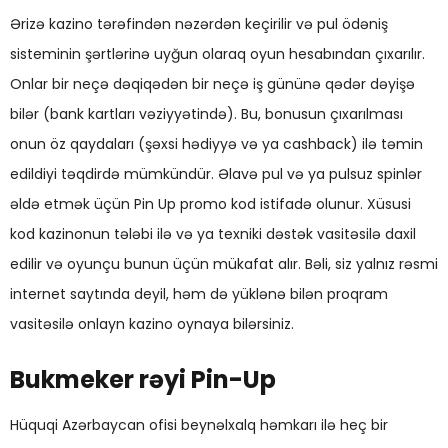
Ərizə kazino tərəfindən nəzərdən keçirilir və pul ödəniş
sisteminin şərtlərinə uyğun olaraq oyun hesabından çıxarılır.
Onlar bir neçə dəqiqədən bir neçə iş gününə qədər dəyişə
bilər (bank kartları vəziyyətində). Bu, bonusun çıxarılması
onun öz qaydaları (şəxsi hədiyyə və ya cashback) ilə təmin
edildiyi təqdirdə mümkündür. Əlavə pul və ya pulsuz spinlər
əldə etmək üçün Pin Up promo kod istifadə olunur. Xüsusi
kod kazinonun tələbi ilə və ya texniki dəstək vasitəsilə daxil
edilir və oyunçu bunun üçün mükafat alır. Bəli, siz yalnız rəsmi
internet saytında deyil, həm də yüklənə bilən proqram
vasitəsilə onlayn kazino oynaya bilərsiniz.
Bukmeker rəyi Pin-Up
Hüquqi Azərbaycan ofisi beynəlxalq həmkarı ilə heç bir