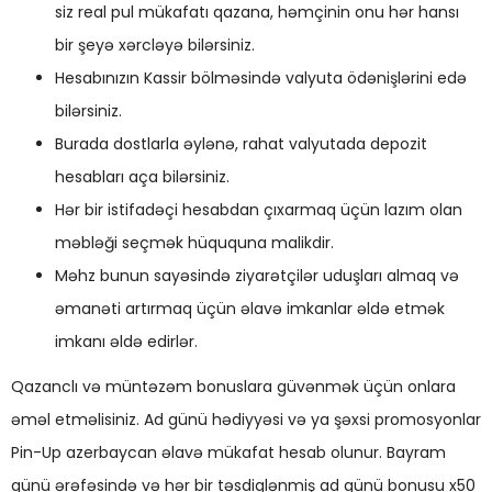
siz real pul mükafatı qazana, həmçinin onu hər hansı
bir şeyə xərcləyə bilərsiniz.
Hesabınızın Kassir bölməsində valyuta ödənişlərini edə
bilərsiniz.
Burada dostlarla əylənə, rahat valyutada depozit
hesabları aça bilərsiniz.
Hər bir istifadəçi hesabdan çıxarmaq üçün lazım olan
məbləği seçmək hüququna malikdir.
Məhz bunun sayəsində ziyarətçilər uduşları almaq və
əmanəti artırmaq üçün əlavə imkanlar əldə etmək
imkanı əldə edirlər.
Qazanclı və müntəzəm bonuslara güvənmək üçün onlara
əməl etməlisiniz. Ad günü hədiyyəsi və ya şəxsi promosyonlar
Pin-Up azerbaycan əlavə mükafat hesab olunur. Bayram
günü ərəfəsində və hər bir təsdiqlənmiş ad günü bonusu x50