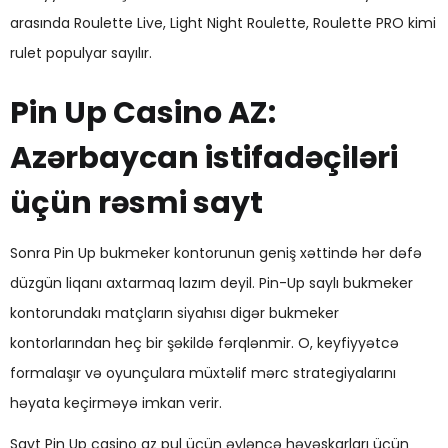
arasında Roulette Live, Light Night Roulette, Roulette PRO kimi
rulet populyar sayılır.
Pin Up Casino AZ:
Azərbaycan istifadəçiləri
üçün rəsmi sayt
Sonra Pin Up bukmeker kontorunun geniş xəttində hər dəfə
düzgün liqanı axtarmaq lazım deyil. Pin-Up saylı bukmeker
kontorundakı matçların siyahısı digər bukmeker
kontorlarından heç bir şəkildə fərqlənmir. O, keyfiyyətcə
formalaşır və oyunçulara müxtəlif mərc strategiyalarını
həyata keçirməyə imkan verir.
Sayt Pin Up casino az pul üçün əyləncə həvəskarları üçün