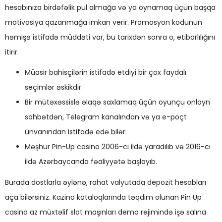
hesabınıza birdəfəlik pul almağa və ya oynamaq üçün başqa
motivasiya qazanmağa imkan verir. Promosyon kodunun
həmişə istifadə müddəti var, bu tarixdən sonra o, etibarlılığını
itirir.
Müasir bahisçilərin istifadə etdiyi bir çox faydalı
seçimlər əskikdir.
Bir mütəxəssislə əlaqə saxlamaq üçün oyunçu onlayn
söhbətdən, Telegram kanalından və ya e-poçt
ünvanından istifadə edə bilər.
Məşhur Pin-Up casino 2006-cı ildə yaradılıb və 2016-cı
ildə Azərbaycanda fəaliyyətə başlayıb.
Burada dostlarla əylənə, rahat valyutada depozit hesabları
aça bilərsiniz. Kazino kataloqlarında təqdim olunan Pin Up
casino az müxtəlif slot maşınları demo rejimində işə salına