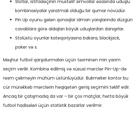
Slotlar, istifadəçinin müxtəlif simvollar əsasında uduşlu
kombinasiyalar yaratmalı olduğu bir qumar növüdür.
Pin Up oyunu gələn qonaqlar idman yarışlarında düzgün
cavablara görə aldıqları böyük uduşlardan danışırlar.
Stolüstü oyunlar kateqoriyasına bakara, blackjack,
poker və s.
Məşhur futbol qarşıdurmaları üçün təxminən min yarım
seçim verilir. Kombinə edilmiş və xüsusi mərclər Pin-Up-də
rəsm çəkməyin mühüm üstünlüyüdür. Bukmeker kontor bu
cür mürəkkəb mərclərin həqiqətən geniş seçimini təklif edir.
Ancaq bir çatışmazlıq da var – bir çox matçlar, hətta böyük
futbol hadisələri üçün statistik bazarlar verilmir.