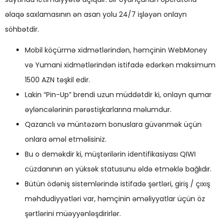
əlaqə saxlamasının ən asan yolu 24/7 işləyən onlayn
söhbətdir.
Mobil köçürmə xidmətlərindən, həmçinin WebMoney
və Yumani xidmətlərindən istifadə edərkən maksimum
1500 AZN təşkil edir.
Lakin “Pin-Up” brendi uzun müddətdir ki, onlayn qumar
əyləncələrinin pərəstişkarlarına məlumdur.
Qazanclı və müntəzəm bonuslara güvənmək üçün
onlara əməl etməlisiniz.
Bu o deməkdir ki, müştərilərin identifikasiyası QIWI
cüzdanının ən yüksək statusunu əldə etməklə bağlıdır.
Bütün ödəniş sistemlərində istifadə şərtləri, giriş / çıxış
məhdudiyyətləri var, həmçinin əməliyyatlar üçün öz
şərtlərini müəyyənləşdirirlər.