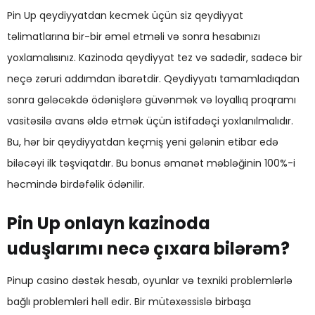
Pin Up qeydiyyatdan kecmek üçün siz qeydiyyat
təlimatlarına bir-bir əməl etməli və sonra hesabınızı
yoxlamalısınız. Kazinoda qeydiyyat tez və sadədir, sadəcə bir
neçə zəruri addımdan ibarətdir. Qeydiyyatı tamamladıqdan
sonra gələcəkdə ödənişlərə güvənmək və loyallıq proqramı
vasitəsilə avans əldə etmək üçün istifadəçi yoxlanılmalıdır.
Bu, hər bir qeydiyyatdan keçmiş yeni gələnin etibar edə
biləcəyi ilk təşviqatdır. Bu bonus əmanət məbləğinin 100%-i
həcmində birdəfəlik ödənilir.
Pin Up onlayn kazinoda
uduşlarımı necə çıxara bilərəm?
Pinup casino dəstək hesab, oyunlar və texniki problemlərlə
bağlı problemləri həll edir. Bir mütəxəssislə birbaşa