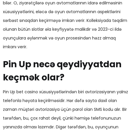
bilər. O, ziyarətçilərə oyun avtomatlarının idarə edilməsinin
xüsusiyyətlərini, eləcə də oyun avtomatlarının aspektlərini
sərbəst sınaqdan keçirməyə imkan verir. Kolleksiyada təqdim
olunan bütün slotlar əla keyfiyyətə malikdir və 2023-ci ildə
oyunçulara əylənmək və oyun prosesindən həzz almaq
imkanı verir.
Pin Up necə qeydiyyatdan
keçmək olar?
Pin Up bet casino xüsusiyyətlərindən biri avtorizasiyanın yalnız
telefonla həyata keçirilməsidir. Hər dəfə sayta daxil olan
zaman müştəri avtorizasiya üçün parol olan SMS kodu alır. Bir
tərəfdən, bu, çox rahat deyil, çünki həmişə telefonunuzun
yanınızda olması lazımdır. Digər tərəfdən, bu, oyunçunun