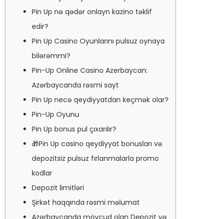
Pin Up nə qədər onlayn kazino təklif
edir?
Pin Up Casino Oyunlarını pulsuz oynaya
bilərəmmi?
Pin-Up Online Casino Azerbaycan:
Azərbaycanda rəsmi sayt
Pin Up necə qeydiyyatdan keçmək olar?
Pin-Up Oyunu
Pin Up bonus pul çıxarılır?
🎁Pin Up casino qeydiyyat bonusları və
depozitsiz pulsuz fırlanmalarla promo
kodlar
Depozit limitləri
Şirkət haqqında rəsmi məlumat
Azərbaycanda mövcud olan Depozit və