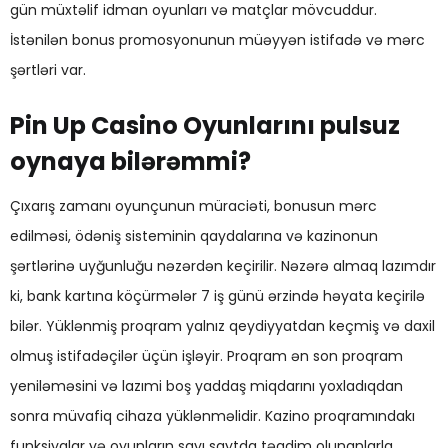
gün müxtəlif idman oyunları və matçlar mövcuddur.
İstənilən bonus promosyonunun müəyyən istifadə və mərc
şərtləri var.
Pin Up Casino Oyunlarını pulsuz
oynaya bilərəmmi?
Çıxarış zamanı oyunçunun müraciəti, bonusun mərc
edilməsi, ödəniş sisteminin qaydalarına və kazinonun
şərtlərinə uyğunluğu nəzərdən keçirilir. Nəzərə almaq lazımdır
ki, bank kartına köçürmələr 7 iş günü ərzində həyata keçirilə
bilər. Yüklənmiş proqram yalnız qeydiyyatdan keçmiş və daxil
olmuş istifadəçilər üçün işləyir. Proqram ən son proqram
yeniləməsini və lazımi boş yaddaş miqdarını yoxladıqdan
sonra müvafiq cihaza yüklənməlidir. Kazino proqramındakı
funksiyalar və oyunların sayı saytda təqdim olunanlarla