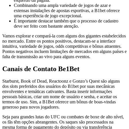
esquerdo da página.
Combinando uma ampla variedade de jogos de azar e
extensas instalações de apostas esportivas, a B1bet oferece
uma experiência de jogo excepcional.
É importante destacar também que o processo de cadastro
deve ser feito com bastante atenção.
Vamos explorar e compará-la com alguns dos gigantes estabelecidos
no mercado. Entre os pontos positivos, destacam-se a interface
intuitiva, variedade de jogos, odds competitivas e bônus atraentes.
Pontos negativos incluem limitações de mercados em alguns países e
falta de transmissão ao vivo para alguns eventos.
Canais de Contato Be1Bet
Starburst, Book of Dead, Reactoonz e Gonzo’s Quest são alguns
dos slots preferidos dos usuários do B1bet por suas mecânicas
envolventes e temáticas cativantes. Basta inserir informações
pessoais básicas, criar um nome de usuário e senha, e aceitar os
termos de uso. Sim, a B1Bet oferece um bônus de boas-vindas
generoso para novos jogadores.
Seja para grandes lutas do UFC ou combates de boxe de alto nível,
os fãs têm opções abrangentes. Os saques são processados na
mesma forma de pagamento do depósito ou via transferência