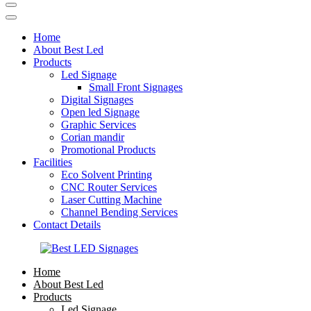
Home
About Best Led
Products
Led Signage
Small Front Signages
Digital Signages
Open led Signage
Graphic Services
Corian mandir
Promotional Products
Facilities
Eco Solvent Printing
CNC Router Services
Laser Cutting Machine
Channel Bending Services
Contact Details
Home
About Best Led
Products
Led Signage