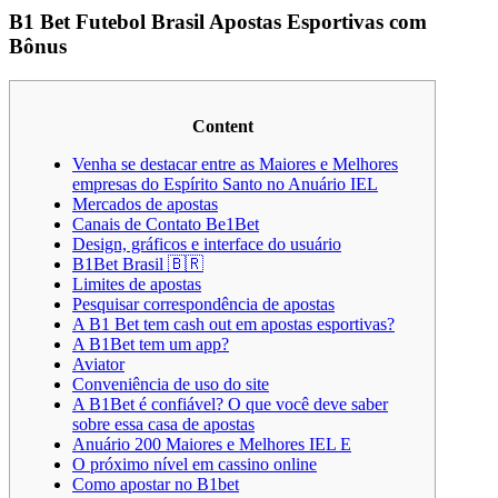
B1 Bet Futebol Brasil Apostas Esportivas com
Bônus
Content
Venha se destacar entre as Maiores e Melhores
empresas do Espírito Santo no Anuário IEL
Mercados de apostas
Canais de Contato Be1Bet
Design, gráficos e interface do usuário
B1Bet Brasil 🇧🇷
Limites de apostas
Pesquisar correspondência de apostas
A B1 Bet tem cash out em apostas esportivas?
A B1Bet tem um app?
Aviator
Conveniência de uso do site
A B1Bet é confiável? O que você deve saber
sobre essa casa de apostas
Anuário 200 Maiores e Melhores IEL E
O próximo nível em cassino online
Como apostar no B1bet