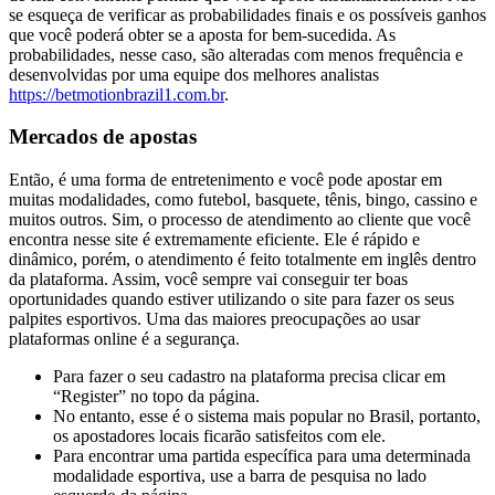
se esqueça de verificar as probabilidades finais e os possíveis ganhos
que você poderá obter se a aposta for bem-sucedida. As
probabilidades, nesse caso, são alteradas com menos frequência e
desenvolvidas por uma equipe dos melhores analistas
https://betmotionbrazil1.com.br
.
Mercados de apostas
Então, é uma forma de entretenimento e você pode apostar em
muitas modalidades, como futebol, basquete, tênis, bingo, cassino e
muitos outros. Sim, o processo de atendimento ao cliente que você
encontra nesse site é extremamente eficiente. Ele é rápido e
dinâmico, porém, o atendimento é feito totalmente em inglês dentro
da plataforma. Assim, você sempre vai conseguir ter boas
oportunidades quando estiver utilizando o site para fazer os seus
palpites esportivos. Uma das maiores preocupações ao usar
plataformas online é a segurança.
Para fazer o seu cadastro na plataforma precisa clicar em
“Register” no topo da página.
No entanto, esse é o sistema mais popular no Brasil, portanto,
os apostadores locais ficarão satisfeitos com ele.
Para encontrar uma partida específica para uma determinada
modalidade esportiva, use a barra de pesquisa no lado