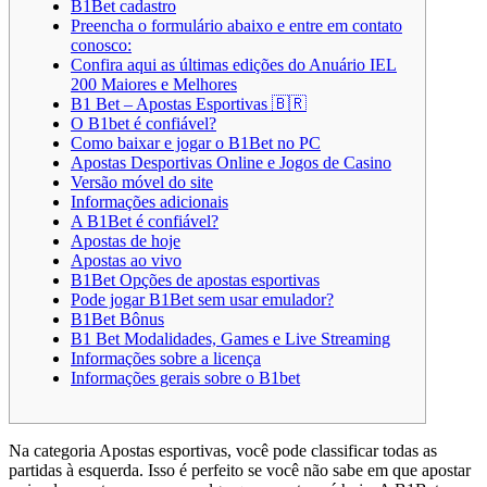
B1Bet cadastro
Preencha o formulário abaixo e entre em contato
conosco:
Confira aqui as últimas edições do Anuário IEL
200 Maiores e Melhores
B1 Bet – Apostas Esportivas 🇧🇷
O B1bet é confiável?
Como baixar e jogar o B1Bet no PC
Apostas Desportivas Online e Jogos de Casino
Versão móvel do site
Informações adicionais
A B1Bet é confiável?
Apostas de hoje
Apostas ao vivo
B1Bet Opções de apostas esportivas
Pode jogar B1Bet sem usar emulador?
B1Bet Bônus
B1 Bet Modalidades, Games e Live Streaming
Informações sobre a licença
Informações gerais sobre o B1bet
Na categoria Apostas esportivas, você pode classificar todas as
partidas à esquerda. Isso é perfeito se você não sabe em que apostar