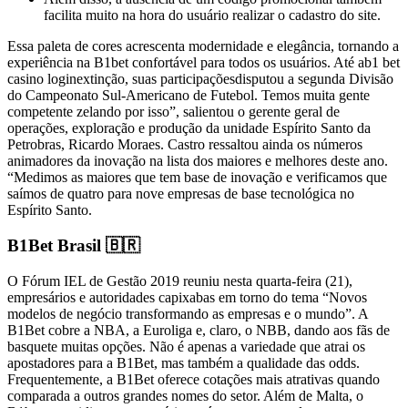
facilita muito na hora do usuário realizar o cadastro do site.
Essa paleta de cores acrescenta modernidade e elegância, tornando a
experiência na B1bet confortável para todos os usuários. Até ab1 bet
casino loginextinção, suas participaçõesdisputou a segunda Divisão
do Campeonato Sul-Americano de Futebol. Temos muita gente
competente zelando por isso”, salientou o gerente geral de
operações, exploração e produção da unidade Espírito Santo da
Petrobras, Ricardo Moraes. Castro ressaltou ainda os números
animadores da inovação na lista dos maiores e melhores deste ano.
“Medimos as maiores que tem base de inovação e verificamos que
saímos de quatro para nove empresas de base tecnológica no
Espírito Santo.
B1Bet Brasil 🇧🇷
O Fórum IEL de Gestão 2019 reuniu nesta quarta-feira (21),
empresários e autoridades capixabas em torno do tema “Novos
modelos de negócio transformando as empresas e o mundo”. A
B1Bet cobre a NBA, a Euroliga e, claro, o NBB, dando aos fãs de
basquete muitas opções. Não é apenas a variedade que atrai os
apostadores para a B1Bet, mas também a qualidade das odds.
Frequentemente, a B1Bet oferece cotações mais atrativas quando
comparada a outros grandes nomes do setor. Além de Malta, o