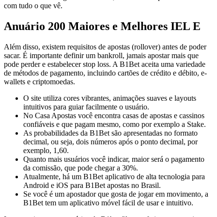
com tudo o que vê.
Anuário 200 Maiores e Melhores IEL E
Além disso, existem requisitos de apostas (rollover) antes de poder
sacar. É importante definir um bankroll, jamais apostar mais que
pode perder e estabelecer stop loss. A B1Bet aceita uma variedade
de métodos de pagamento, incluindo cartões de crédito e débito, e-
wallets e criptomoedas.
O site utiliza cores vibrantes, animações suaves e layouts
intuitivos para guiar facilmente o usuário.
No Casa Apostas você encontra casas de apostas e cassinos
confiáveis e que pagam mesmo, como por exemplo a Stake.
As probabilidades da B1Bet são apresentadas no formato
decimal, ou seja, dois números após o ponto decimal, por
exemplo, 1,60.
Quanto mais usuários você indicar, maior será o pagamento
da comissão, que pode chegar a 30%.
Atualmente, há um B1Bet aplicativo de alta tecnologia para
Android e iOS para B1Bet apostas no Brasil.
Se você é um apostador que gosta de jogar em movimento, a
B1Bet tem um aplicativo móvel fácil de usar e intuitivo.