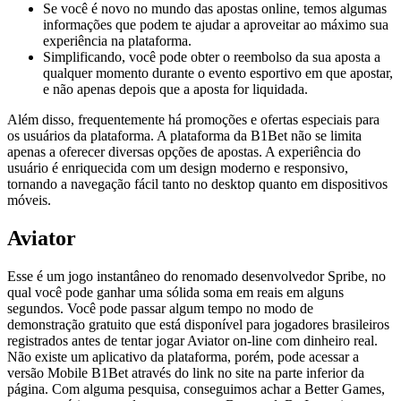
Se você é novo no mundo das apostas online, temos algumas
informações que podem te ajudar a aproveitar ao máximo sua
experiência na plataforma.
Simplificando, você pode obter o reembolso da sua aposta a
qualquer momento durante o evento esportivo em que apostar,
e não apenas depois que a aposta for liquidada.
Além disso, frequentemente há promoções e ofertas especiais para
os usuários da plataforma. A plataforma da B1Bet não se limita
apenas a oferecer diversas opções de apostas. A experiência do
usuário é enriquecida com um design moderno e responsivo,
tornando a navegação fácil tanto no desktop quanto em dispositivos
móveis.
Aviator
Esse é um jogo instantâneo do renomado desenvolvedor Spribe, no
qual você pode ganhar uma sólida soma em reais em alguns
segundos. Você pode passar algum tempo no modo de
demonstração gratuito que está disponível para jogadores brasileiros
registrados antes de tentar jogar Aviator on-line com dinheiro real.
Não existe um aplicativo da plataforma, porém, pode acessar a
versão Mobile B1Bet através do link no site na parte inferior da
página. Com alguma pesquisa, conseguimos achar a Better Games,