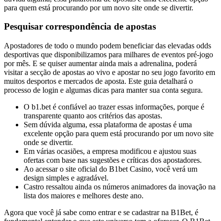
para quem está procurando por um novo site onde se divertir.
Pesquisar correspondência de apostas
Apostadores de todo o mundo podem beneficiar das elevadas odds
desportivas que disponibilizamos para milhares de eventos pré-jogo
por mês. E se quiser aumentar ainda mais a adrenalina, poderá
visitar a secção de apostas ao vivo e apostar no seu jogo favorito em
muitos desportos e mercados de aposta. Este guia detalhará o
processo de login e algumas dicas para manter sua conta segura.
O b1.bet é confiável ao trazer essas informações, porque é
transparente quanto aos critérios das apostas.
Sem dúvida alguma, essa plataforma de apostas é uma
excelente opção para quem está procurando por um novo site
onde se divertir.
Em várias ocasiões, a empresa modificou e ajustou suas
ofertas com base nas sugestões e críticas dos apostadores.
Ao acessar o site oficial do B1bet Casino, você verá um
design simples e agradável.
Castro ressaltou ainda os números animadores da inovação na
lista dos maiores e melhores deste ano.
Agora que você já sabe como entrar e se cadastrar na B1Bet, é