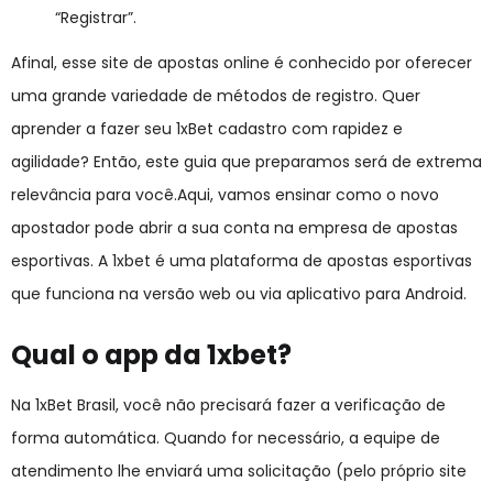
“Registrar”.
Afinal, esse site de apostas online é conhecido por oferecer
uma grande variedade de métodos de registro. Quer
aprender a fazer seu 1xBet cadastro com rapidez e
agilidade? Então, este guia que preparamos será de extrema
relevância para você.Aqui, vamos ensinar como o novo
apostador pode abrir a sua conta na empresa de apostas
esportivas. A 1xbet é uma plataforma de apostas esportivas
que funciona na versão web ou via aplicativo para Android.
Qual o app da 1xbet?
Na 1xBet Brasil, você não precisará fazer a verificação de
forma automática. Quando for necessário, a equipe de
atendimento lhe enviará uma solicitação (pelo próprio site