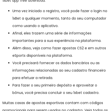
1xbet app free download
.
Uma vez iniciado o registro, você pode fazer o login no
1xBet a qualquer momento, tanto do seu computador
como usando o aplicativo.
Afinal, eles trazem uma série de informações
importantes para a sua experiência na plataforma.
Além disso, veja como fazer apostas CS2 e em outros
eSports disponíveis na plataforma.
Você precisará fornecer os dados bancários ou as
informações relacionadas ao seu cadastro financeiro
para efetuar a retirada.
Para fazer o seu primeiro depósito e aproveitar o
bônus, você precisa concluir o seu 1xbet cadastro.
Muitas casas de apostas esportivas contam com códigos
promocionais para serem usados no cadastro. Veja todos os