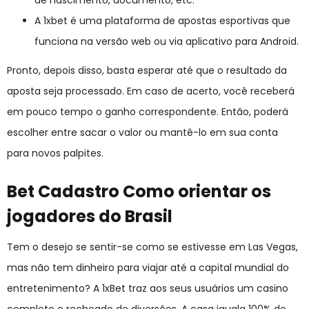
de nascimento, documento, etc.
A 1xbet é uma plataforma de apostas esportivas que
funciona na versão web ou via aplicativo para Android.
Pronto, depois disso, basta esperar até que o resultado da
aposta seja processado. Em caso de acerto, você receberá
em pouco tempo o ganho correspondente. Então, poderá
escolher entre sacar o valor ou mantê-lo em sua conta
para novos palpites.
Bet Cadastro Como orientar os
jogadores do Brasil
Tem o desejo se sentir-se como se estivesse em Las Vegas,
mas não tem dinheiro para viajar até a capital mundial do
entretenimento? A 1xBet traz aos seus usuários um casino