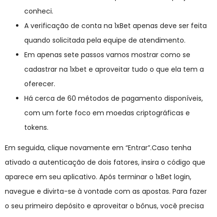
conheci.
A verificação de conta na 1xBet apenas deve ser feita
quando solicitada pela equipe de atendimento.
Em apenas sete passos vamos mostrar como se
cadastrar na 1xbet e aproveitar tudo o que ela tem a
oferecer.
Há cerca de 60 métodos de pagamento disponíveis,
com um forte foco em moedas criptográficas e
tokens.
Em seguida, clique novamente em “Entrar”.Caso tenha
ativado a autenticação de dois fatores, insira o código que
aparece em seu aplicativo. Após terminar o 1xBet login,
navegue e divirta-se à vontade com as apostas. Para fazer
o seu primeiro depósito e aproveitar o bônus, você precisa