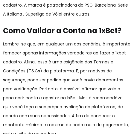
cadastro. A marca é patrocinadora do PSG, Barcelona, Serie
A Italiana , Superliga de Vôlei entre outros.
Como Validar a Conta na 1xBet?
Lembre-se que, em qualquer um dos cenários, é importante
fornecer apenas informações verdadeiras ao fazer o 1xbet
cadastro. Afinal, essa é uma exigência dos Termos e
Condições (T&Cs) da plataforma. E, por motivos de
segurança, pode ser pedido que você envie documentos
para verificação. Portanto, é possível afirmar que vale a
pena abrir conta e apostar na 1xBet. Mas é recomendável
que você faça a sua própria avaliação da plataforma, de
acordo com suas necessidades. A fim de conhecer o
montante mínimo e máximo de cada meio de pagamento,
visite o site da operadora.