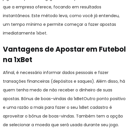
que a empresa oferece, focando em resultados
instantâneos. Este método leva, como você já entendeu,
um tempo mínimo e permite começar a fazer apostas
imediatamente
1xbet
.
Vantagens de Apostar em Futebol
na 1xBet
Afinal, é necessário informar dados pessoais e fazer
transações financeiras (depósitos e saques). Além disso, há
quem tenha medo de não receber o dinheiro de suas
apostas. Bônus de boas-vindas da 1xBetOutro ponto positivo
e uma razão a mais para fazer o seu 1xBet cadastro é
aproveitar o bônus de boas-vindas. Também tem a opção
de selecionar a moeda que será usada durante seu jogo.