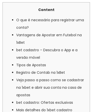
Content
O que é necessário para registrar uma
conta?
Vantagens de Apostar em Futebol na
1xBet
bet cadastro – Descubra o App e a
versão móvel
Tipos de Apostas
Registro de Contab na 1xBet
Veja passo a passo como se cadastrar
na 1xbet e abrir sua conta na casa de
apostas
bet cadastro: Ofertas exclusivas
Mais detalhes do 1xbet cadastro