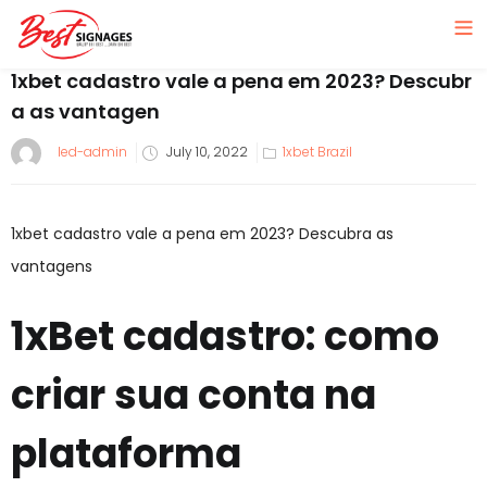
1xbet cadastro vale a pena em 2023? Descubr
a as vantagen
Posted
led-admin
July 10, 2022
1xbet Brazil
on
1xbet cadastro vale a pena em 2023? Descubra as
vantagens
1xBet cadastro: como
criar sua conta na
plataforma