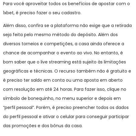
Para você aproveitar todos os benefícios de apostar com o
1xbet, é preciso fazer o seu cadastro.
Além disso, confira se a plataforma não exige que a retirada
seja feita pelo mesmo método do depósito. Além dos
diversos torneios e competições, a casa ainda oferece a
chance de acompanhar o evento ao vivo. No entanto, é
bom saber que o live streaming está sujeito às limitações
geográficas e técnicas. O recurso também não é gratuito e
é preciso ter saldo em conta ou uma aposta em aberto
com resolução em até 24 horas. Para fazer isso, clique no
símbolo de bonequinho, no menu superior e depois em
“perfil pessoal”. Porém, é preciso preencher todos os dados
do perfil pessoal e ativar o celular para conseguir participar
das promoções e dos bônus da casa.