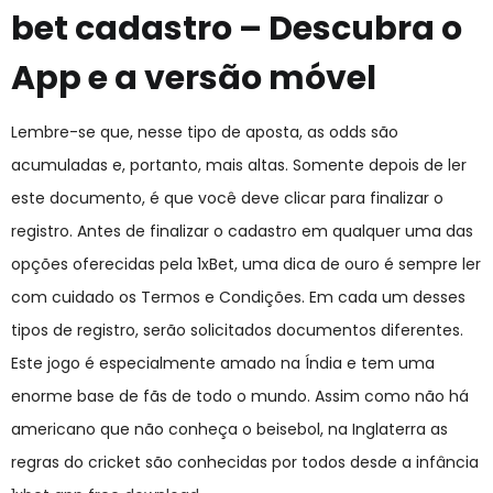
bet cadastro – Descubra o
App e a versão móvel
Lembre-se que, nesse tipo de aposta, as odds são
acumuladas e, portanto, mais altas. Somente depois de ler
este documento, é que você deve clicar para finalizar o
registro. Antes de finalizar o cadastro em qualquer uma das
opções oferecidas pela 1xBet, uma dica de ouro é sempre ler
com cuidado os Termos e Condições. Em cada um desses
tipos de registro, serão solicitados documentos diferentes.
Este jogo é especialmente amado na Índia e tem uma
enorme base de fãs de todo o mundo. Assim como não há
americano que não conheça o beisebol, na Inglaterra as
regras do cricket são conhecidas por todos desde a infância