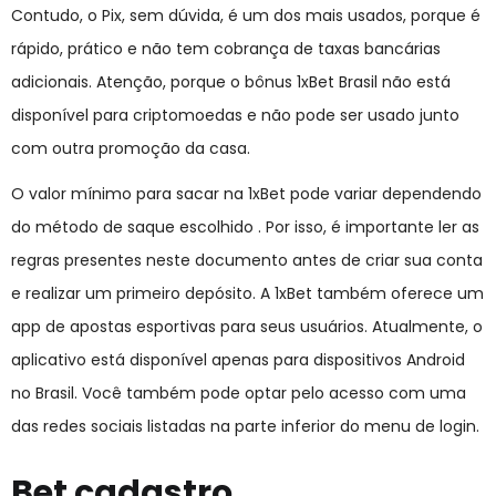
Contudo, o Pix, sem dúvida, é um dos mais usados, porque é
rápido, prático e não tem cobrança de taxas bancárias
adicionais. Atenção, porque o bônus 1xBet Brasil não está
disponível para criptomoedas e não pode ser usado junto
com outra promoção da casa.
O valor mínimo para sacar na 1xBet pode variar dependendo
do método de saque escolhido . Por isso, é importante ler as
regras presentes neste documento antes de criar sua conta
e realizar um primeiro depósito. A 1xBet também oferece um
app de apostas esportivas para seus usuários. Atualmente, o
aplicativo está disponível apenas para dispositivos Android
no Brasil. Você também pode optar pelo acesso com uma
das redes sociais listadas na parte inferior do menu de login.
Bet cadastro