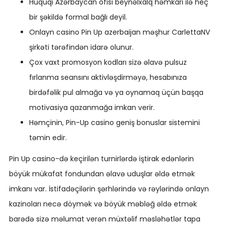
Hüquqi Azərbaycan ofisi beynəlxalq həmkarı ilə heç
bir şəkildə formal bağlı deyil.
Onlayn casino Pin Up azerbaijan məşhur CarlettaNV
şirkəti tərəfindən idarə olunur.
Çox vaxt promosyon kodları sizə əlavə pulsuz
fırlanma seansını aktivləşdirməyə, hesabınıza
birdəfəlik pul almağa və ya oynamaq üçün başqa
motivasiya qazanmağa imkan verir.
Həmçinin, Pin-Up casino geniş bonuslar sistemini
təmin edir.
Pin Up casino-də keçirilən turnirlərdə iştirak edənlərin
böyük mükafat fondundan əlavə uduşlar əldə etmək
imkanı var. İstifadəçilərin şərhlərində və rəylərində onlayn
kazinoları necə döymək və böyük məbləğ əldə etmək
barədə sizə məlumat verən müxtəlif məsləhətlər tapa