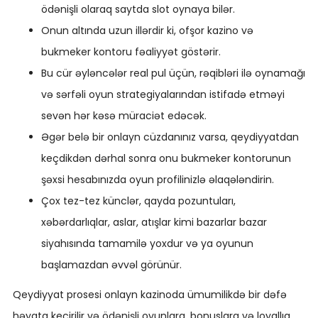
ödənişli olaraq saytda slot oynaya bilər.
Onun altında uzun illərdir ki, ofşor kazino və
bukmeker kontoru fəaliyyət göstərir.
Bu cür əyləncələr real pul üçün, rəqibləri ilə oynamağı
və sərfəli oyun strategiyalarından istifadə etməyi
sevən hər kəsə müraciət edəcək.
Əgər belə bir onlayn cüzdanınız varsa, qeydiyyatdan
keçdikdən dərhal sonra onu bukmeker kontorunun
şəxsi hesabınızda oyun profilinizlə əlaqələndirin.
Çox tez-tez künclər, qayda pozuntuları,
xəbərdarlıqlar, aslar, atışlar kimi bazarlar bazar
siyahısında tamamilə yoxdur və ya oyunun
başlamazdan əvvəl görünür.
Qeydiyyat prosesi onlayn kazinoda ümumilikdə bir dəfə
həyata keçirilir və ödənişli oyunlara, bonuslara və loyallıq