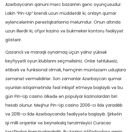
Azərbaycanın qanuni mərc bazarının gənc oyunçusudur.
Lakin “Pin-Up” brendi uzun müddətdir ki, onlayn qumar
əyləncələrinin pərəstişkarlarına məlumdur. Onun altında
uzun illərdir ki, ofşor kazino və bukmeker kontoru fəaliyyət
göstərir.
Qazanclı və maraqlı oynamaq üçün yalnız yüksək
keyfiyyətli oyun klublarını seçməlisiniz. Onlar təhlükəsiz,
etibarlı və funksional olmalı, həmçinin müntəzəm uduşlara
zəmanət verməlidirlər. Son zamanlar Azərbaycan qumar
oyunları istiqamətində fəal inkişaf etməyə başlayıb və bu
gün Pin-Up casino ölkədə ən populyar kazinolardan biri
hesab olunur. Məşhur Pin-Up casino 2006-cı ildə yaradılıb
və 2016-cı ildə Azərbaycanda fəaliyyətə başlayıb. Şirkətin
işi milli orqanlar və beynəlxalq tənzimləyici Curacao
tərəfindən lisenziyalaşdırılıb. Bu kazino istifadəçilərə geniş