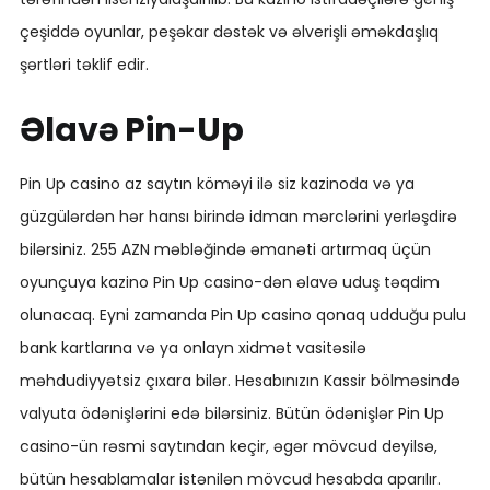
çeşiddə oyunlar, peşəkar dəstək və əlverişli əməkdaşlıq
şərtləri təklif edir.
Əlavə Pin-Up
Pin Up casino az saytın köməyi ilə siz kazinoda və ya
güzgülərdən hər hansı birində idman mərclərini yerləşdirə
bilərsiniz. 255 AZN məbləğində əmanəti artırmaq üçün
oyunçuya kazino Pin Up casino-dən əlavə uduş təqdim
olunacaq. Eyni zamanda Pin Up casino qonaq udduğu pulu
bank kartlarına və ya onlayn xidmət vasitəsilə
məhdudiyyətsiz çıxara bilər. Hesabınızın Kassir bölməsində
valyuta ödənişlərini edə bilərsiniz. Bütün ödənişlər Pin Up
casino-ün rəsmi saytından keçir, əgər mövcud deyilsə,
bütün hesablamalar istənilən mövcud hesabda aparılır.