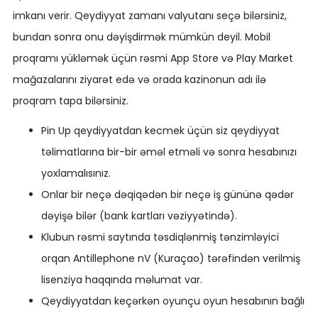
imkanı verir. Qeydiyyat zamanı valyutanı seçə bilərsiniz,
bundan sonra onu dəyişdirmək mümkün deyil. Mobil
proqramı yükləmək üçün rəsmi App Store və Play Market
mağazalarını ziyarət edə və orada kazinonun adı ilə
proqram tapa bilərsiniz.
Pin Up qeydiyyatdan kecmek üçün siz qeydiyyat
təlimatlarına bir-bir əməl etməli və sonra hesabınızı
yoxlamalısınız.
Onlar bir neçə dəqiqədən bir neçə iş gününə qədər
dəyişə bilər (bank kartları vəziyyətində).
Klubun rəsmi saytında təsdiqlənmiş tənzimləyici
orqan Antillephone nV (Kuraçao) tərəfindən verilmiş
lisenziya haqqında məlumat var.
Qeydiyyatdan keçərkən oyunçu oyun hesabının bağlı