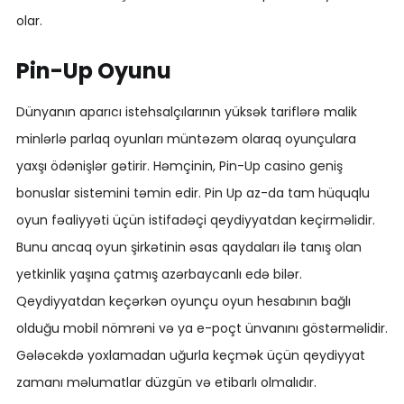
olar.
Pin-Up Oyunu
Dünyanın aparıcı istehsalçılarının yüksək tariflərə malik
minlərlə parlaq oyunları müntəzəm olaraq oyunçulara
yaxşı ödənişlər gətirir. Həmçinin, Pin-Up casino geniş
bonuslar sistemini təmin edir. Pin Up az-da tam hüquqlu
oyun fəaliyyəti üçün istifadəçi qeydiyyatdan keçirməlidir.
Bunu ancaq oyun şirkətinin əsas qaydaları ilə tanış olan
yetkinlik yaşına çatmış azərbaycanlı edə bilər.
Qeydiyyatdan keçərkən oyunçu oyun hesabının bağlı
olduğu mobil nömrəni və ya e-poçt ünvanını göstərməlidir.
Gələcəkdə yoxlamadan uğurla keçmək üçün qeydiyyat
zamanı məlumatlar düzgün və etibarlı olmalıdır.