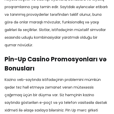
proqramlarına çıxışı təmin edir. Saytdakı əyləncələr etibarlı
və tanınmış provayderlər tərəfindən təklif olunur, buna
görə də onlar maraqlı mövzular, funksionallıq və yaxşı
gəlirləri ilə seçilirlər. Slotlar, istifadəçinin müxtəlif simvollar
əsasında uduşlu kombinasiyalar yaratmalı olduğu bir
qumar növüdür.
Pin-Up Casino Promosyonları və
Bonusları
Kazino veb-saytında istifadəçinin problemini mümkün
qədər tez həll etməyə zəmanət verən mütəxəssis
çağırmaq üçün bir düymə var. Siz həmçinin kazino
saytında göstərilən e-poçt və ya telefon vasitəsilə dəstək
xidməti ilə əlaqə saxlaya bilərsiniz. Pin Up mərc şirkəti