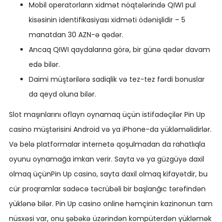
Mobil operatorların xidmət nöqtələrində QIWI pul
kisəsinin identifikasiyası xidməti ödənişlidir – 5
manatdan 30 AZN-ə qədər.
Ancaq QIWI qaydalarına görə, bir günə qədər davam
edə bilər.
Daimi müştərilərə sadiqlik və tez-tez fərdi bonuslar
da qeyd oluna bilər.
Slot maşınlarını oflayn oynamaq üçün istifadəçilər Pin Up
casino müştərisini Android və ya iPhone-da yükləməlidirlər.
Və belə platformalar internetə qoşulmadan da rahatlıqla
oyunu oynamağa imkan verir. Sayta və ya güzgüyə daxil
olmaq üçünPin Up casino, sayta daxil olmaq kifayətdir, bu
cür proqramlar sadəcə təcrübəli bir başlanğıc tərəfindən
yüklənə bilər. Pin Up casino online həmçinin kazinonun tam
nüsxəsi var, onu şəbəkə üzərindən kompüterdən yükləmək