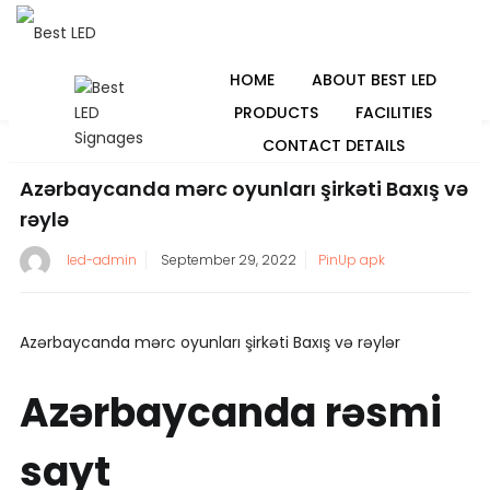
HOME
ABOUT BEST LED
PRODUCTS
FACILITIES
CONTACT DETAILS
Azərbaycanda mərc oyunları şirkəti Baxış və
rəylə
Posted
led-admin
September 29, 2022
PinUp apk
on
Azərbaycanda mərc oyunları şirkəti Baxış və rəylər
Azərbaycanda rəsmi
sayt