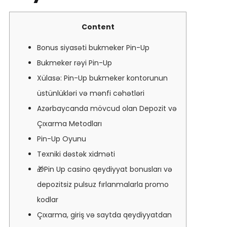
Content
Bonus siyasəti bukmeker Pin-Up
Bukmeker rəyi Pin-Up
Xülasə: Pin-Up bukmeker kontorunun
üstünlükləri və mənfi cəhətləri
Azərbaycanda mövcud olan Depozit və
Çıxarma Metodları
Pin-Up Oyunu
Texniki dəstək xidməti
🎁Pin Up casino qeydiyyat bonusları və
depozitsiz pulsuz fırlanmalarla promo
kodlar
Çıxarma, giriş və saytda qeydiyyatdan