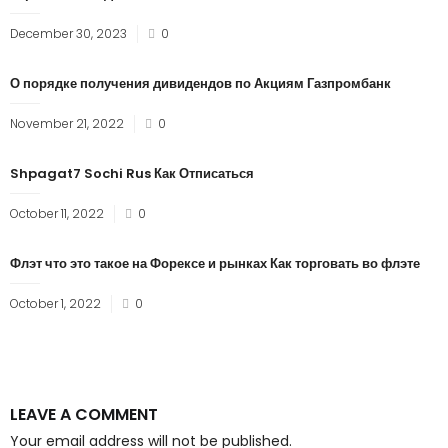
Posted
December 30, 2023
0
on
О порядке получения дивидендов по Акциям Газпромбанк
Posted
November 21, 2022
0
on
Shpagat7 Sochi Rus Как Отписаться
Posted
October 11, 2022
0
on
Флэт что это такое на Форексе и рынках Как торговать во флэте
Posted
October 1, 2022
0
on
LEAVE A COMMENT
Your email address will not be published.