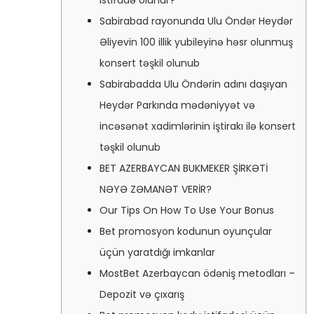
Sabirabad rayonunda Ulu Öndər Heydər
Əliyevin 100 illik yubileyinə həsr olunmuş
konsert təşkil olunub
Sabirabadda Ulu Öndərin adını daşıyan
Heydər Parkında mədəniyyət və
incəsənət xadimlərinin iştirakı ilə konsert
təşkil olunub
BET AZERBAYCAN BUKMEKER ŞİRKƏTİ
NƏYƏ ZƏMANƏT VERİR?
Our Tips On How To Use Your Bonus
Bet promosyon kodunun oyunçular
üçün yaratdığı imkanlar
MostBet Azerbaycan ödəniş metodları –
Depozit və çıxarış