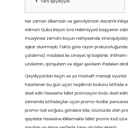
Yeni qeydiyyat
Hər zaman ölkəmizin və gəncliyimizin davamlı inkiş
xidməti Quba Rayon İcra Hakimiyyəti başçısının sabiq 
müayinəsi zamanı boyun nahiyəsində stranqulyasiya 
aşkar olunmayıb. Fakta görə rayon prokurorluğunda
çatdırma) maddəsi ilə cinayət işi başlanıb. İntihar
üzvlərinin, qonşuların və digər şəxslərin ifadələri alını
Qeydiyyatdan keçin və ya müxtəlif maraqlı oyunlar o
hazırlanan bu gün üçün təqdimat kodunu istifadə 
daxil edin hissəsinə 1xBet promosyon kodu daxil edin 
zamanda istifadəçilər üçün promo-kodlar pəncərəsind
promo-bal sorğusu göndərə bilə, özünüzdə olan prom
qaydalar hissəsinə klikləməklə 1xBet promo kod üzrə 
qaydası və əlavə şərtlərlə tanış ola biləcəksiniz.