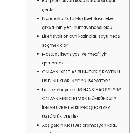
Bet promosyon kodu istifadəsi üçün
şərtlər
Françesko Totti Mostbet Bukmeker
şirkəti-nın yeni nümayəndəsi oldu
Lisenziyalı onlayn kazinolar: saytı necə
seçmək olar
MostBet lisenziyası və məxfiliyin
qorunması
ONLAYN 1XBET AZ BUKMEKER ŞİRKƏTİNİN
ÜSTÜNLÜKLƏRİ NƏDƏN İBARƏTDİR?
bet azerbaycan dƏ HANSI HADİSƏLƏRƏ
ONLAYN MƏRC ETMƏK MÜMKÜNDÜR?
İDMAN ÜZRƏ HANSI PROQNOZLARA
ÜSTÜNLÜK VERİLİR?
Xoş gəldin MostBet promosyon kodu