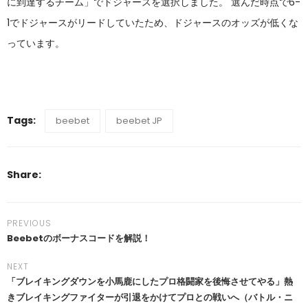
に到達するチーム」でドジャースを選択しました。 選んだ時点で6-
1でドジャースがリードしていたため、ドジャースのオッズが低くな
っています。
Tags:
beebet
beebet JP
Share:
PREVIOUS
Beebetのボーナスコードを解説！
NEXT
「ブレイキングダウンを小馬鹿にしたプロ格闘家を後悔させてやる」熱
きブレイキングファイターが引退をかけてプロとの戦いへ（バトル・ニ