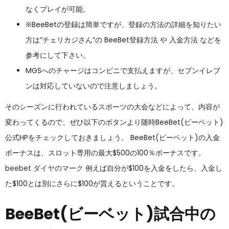
なくプレイが可能。
※BeeBetの登録は簡単ですが、登録の方法の詳細を知りたい
方は”チェリカジさん”の BeeBet登録方法 や 入金方法 などを
参考にして下さい。
MGSへのチャージはコンビニで支払えますが、セブンイレブ
ンは対応していないので注意しましょう。
そのシーズンに行われているスポーツの大会などによって、内容が
変わってくるので、ぜひ以下のボタンより随時BeeBet(ビーベット)
公式HPをチェックしておきましょう。 BeeBet(ビーベット)の入金
ボーナスは、スロット専用の最大$500の100％ボーナスです。
beebet ダイヤのマーク
例えば自分が$100を入金をしたら、入金し
た$100とは別にさらに$100が貰えるということです。
BeeBet(ビーベット)試合中の