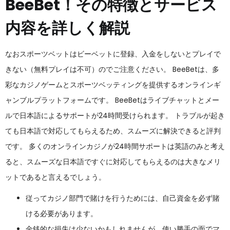
BeeBet！その特徴とサービス
内容を詳しく解説
なおスポーツベットはビーベットに登録、入金をしないとプレイで
きない（無料プレイは不可）のでご注意ください。 BeeBetは、多
彩なカジノゲームとスポーツベッティングを提供するオンラインギ
ャンブルプラットフォームです。 BeeBetはライブチャットとメー
ルで日本語によるサポートが24時間受けられます。 トラブルが起き
ても日本語で対応してもらえるため、スムーズに解決できると評判
です。 多くのオンラインカジノが24時間サポートは英語のみと考え
ると、スムーズな日本語ですぐに対応してもらえるのは大きなメリ
ットであると言えるでしょう。
従ってカジノ部門で賭けを行うためには、自己資金を必ず賭
ける必要があります。
金銭的な損失は少ないかもしれませんが、使い勝手の面でマ