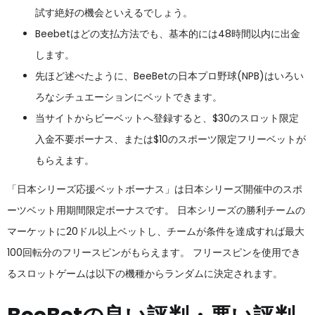
試す絶好の機会といえるでしょう。
Beebetはどの支払方法でも、基本的には48時間以内に出金
します。
先ほど述べたように、BeeBetの日本プロ野球(NPB)はいろい
ろなシチュエーションにベットできます。
当サイトからビーベットへ登録すると、$30のスロット限定
入金不要ボーナス、または$10のスポーツ限定フリーベットが
もらえます。
「日本シリーズ応援ベットボーナス」は日本シリーズ開催中のスポ
ーツベット用期間限定ボーナスです。 日本シリーズの勝利チームの
マーケットに20ドル以上ベットし、チームが条件を達成すれば最大
100回転分のフリースピンがもらえます。 フリースピンを使用でき
るスロットゲームは以下の機種からランダムに決定されます。