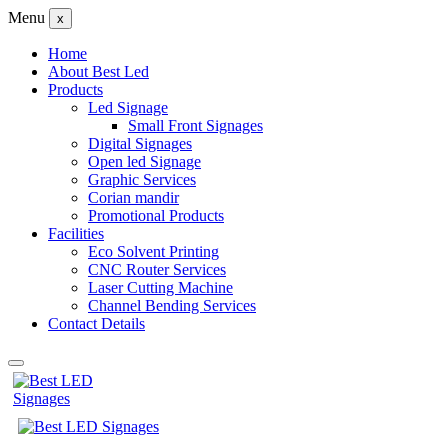
Menu
x
Home
About Best Led
Products
Led Signage
Small Front Signages
Digital Signages
Open led Signage
Graphic Services
Corian mandir
Promotional Products
Facilities
Eco Solvent Printing
CNC Router Services
Laser Cutting Machine
Channel Bending Services
Contact Details