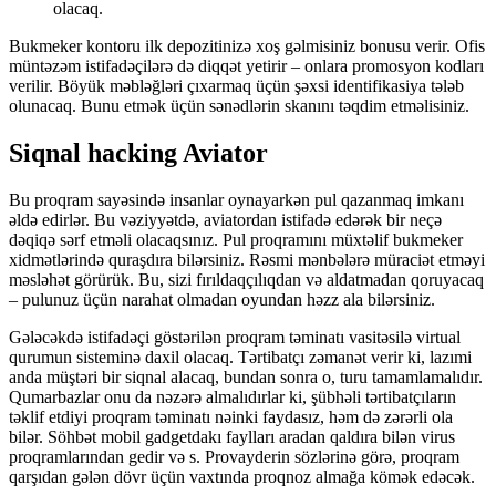
olacaq.
Bukmeker kontoru ilk depozitinizə xoş gəlmisiniz bonusu verir. Ofis
müntəzəm istifadəçilərə də diqqət yetirir – onlara promosyon kodları
verilir. Böyük məbləğləri çıxarmaq üçün şəxsi identifikasiya tələb
olunacaq. Bunu etmək üçün sənədlərin skanını təqdim etməlisiniz.
Siqnal hacking Aviator
Bu proqram sayəsində insanlar oynayarkən pul qazanmaq imkanı
əldə edirlər. Bu vəziyyətdə, aviatordan istifadə edərək bir neçə
dəqiqə sərf etməli olacaqsınız. Pul proqramını müxtəlif bukmeker
xidmətlərində quraşdıra bilərsiniz. Rəsmi mənbələrə müraciət etməyi
məsləhət görürük. Bu, sizi fırıldaqçılıqdan və aldatmadan qoruyacaq
– pulunuz üçün narahat olmadan oyundan həzz ala bilərsiniz.
Gələcəkdə istifadəçi göstərilən proqram təminatı vasitəsilə virtual
qurumun sisteminə daxil olacaq. Tərtibatçı zəmanət verir ki, lazımi
anda müştəri bir siqnal alacaq, bundan sonra o, turu tamamlamalıdır.
Qumarbazlar onu da nəzərə almalıdırlar ki, şübhəli tərtibatçıların
təklif etdiyi proqram təminatı nəinki faydasız, həm də zərərli ola
bilər. Söhbət mobil gadgetdakı faylları aradan qaldıra bilən virus
proqramlarından gedir və s. Provayderin sözlərinə görə, proqram
qarşıdan gələn dövr üçün vaxtında proqnoz almağa kömək edəcək.