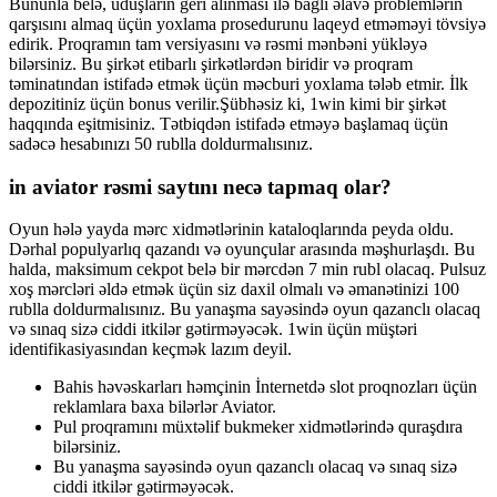
Bununla belə, uduşların geri alınması ilə bağlı əlavə problemlərin
qarşısını almaq üçün yoxlama prosedurunu laqeyd etməməyi tövsiyə
edirik. Proqramın tam versiyasını və rəsmi mənbəni yükləyə
bilərsiniz. Bu şirkət etibarlı şirkətlərdən biridir və proqram
təminatından istifadə etmək üçün məcburi yoxlama tələb etmir. İlk
depozitiniz üçün bonus verilir.Şübhəsiz ki, 1win kimi bir şirkət
haqqında eşitmisiniz. Tətbiqdən istifadə etməyə başlamaq üçün
sadəcə hesabınızı 50 rublla doldurmalısınız.
in aviator rəsmi saytını necə tapmaq olar?
Oyun hələ yayda mərc xidmətlərinin kataloqlarında peyda oldu.
Dərhal populyarlıq qazandı və oyunçular arasında məşhurlaşdı. Bu
halda, maksimum cekpot belə bir mərcdən 7 min rubl olacaq. Pulsuz
xoş mərcləri əldə etmək üçün siz daxil olmalı və əmanətinizi 100
rublla doldurmalısınız. Bu yanaşma sayəsində oyun qazanclı olacaq
və sınaq sizə ciddi itkilər gətirməyəcək. 1win üçün müştəri
identifikasiyasından keçmək lazım deyil.
Bahis həvəskarları həmçinin İnternetdə slot proqnozları üçün
reklamlara baxa bilərlər Aviator.
Pul proqramını müxtəlif bukmeker xidmətlərində quraşdıra
bilərsiniz.
Bu yanaşma sayəsində oyun qazanclı olacaq və sınaq sizə
ciddi itkilər gətirməyəcək.