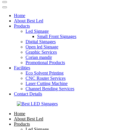
Home
About Best Led
Products
Led Signage
Small Front Signages
Digital Signages
Open led Signage
Graphic Services
Corian mandir
Promotional Products
Facilities
Eco Solvent Printing
CNC Router Services
Laser Cutting Machine
Channel Bending Services
Contact Details
Home
About Best Led
Products
Led Signage