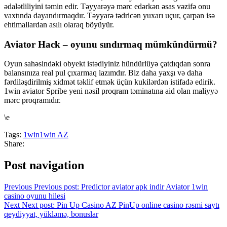
ədalətliliyini təmin edir. Təyyarəyə mərc edərkən əsas vəzifə onu
vaxtında dayandırmaqdır. Təyyarə tədricən yuxarı uçur, çarpan isə
ehtimallardan asılı olaraq böyüyür.
Aviator Hack – oyunu sındırmaq mümkündürmü?
Oyun sahəsindəki obyekt istədiyiniz hündürlüyə çatdıqdan sonra
balansınıza real pul çıxarmaq lazımdır. Biz daha yaxşı və daha
fərdiləşdirilmiş xidmət təklif etmək üçün kukilərdən istifadə edirik.
1win aviator Spribe yeni nəsil proqram təminatına aid olan maliyyə
mərc proqramıdır.
\e
Tags:
1win
1win AZ
Share:
Post navigation
Previous
Previous post:
Predictor aviator apk indir Aviator 1win
casino oyunu hilesi
Next
Next post:
Pin Up Casino AZ PinUp online casino rəsmi saytı
qeydiyyat, yükləmə, bonuslar