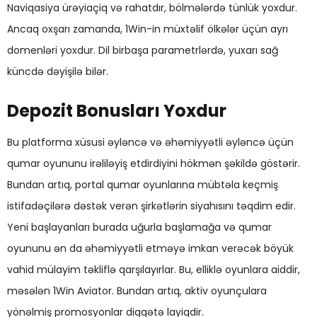
Naviqasiya ürəyiaçiq və rahatdır, bölmələrdə tünlük yoxdur.
Ancaq oxşarı zamanda, 1Win-in müxtəlif ölkələr üçün ayrı
domenləri yoxdur. Dil birbaşa parametrlərdə, yuxarı sağ
küncdə dəyişilə bilər.
Depozit Bonusları Yoxdur
Bu platforma xüsusi əyləncə və əhəmiyyətli əyləncə üçün
qumar oyununu irəliləyiş etdirdiyini hökmən şəkildə göstərir.
Bundan artıq, portal qumar oyunlarına mübtəla keçmiş
istifadəçilərə dəstək verən şirkətlərin siyahısını təqdim edir.
Yeni başlayanları burada uğurla başlamağa və qumar
oyununu ən da əhəmiyyətli etməyə imkan verəcək böyük
vahid mülayim təkliflə qarşılayırlar. Bu, elliklə oyunlara aiddir,
məsələn 1Win Aviator. Bundan artıq, aktiv oyunçulara
yönəlmiş promosyonlar diqqətə layiqdir.