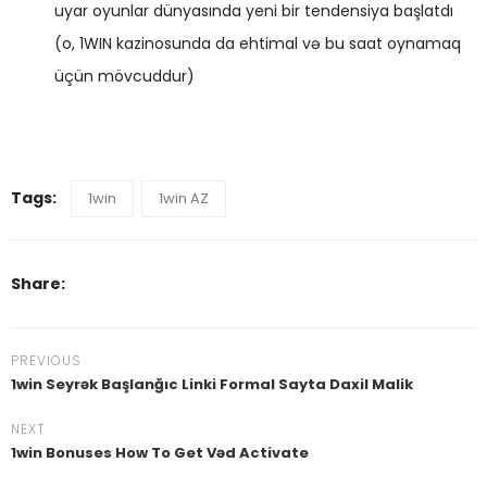
uyar oyunlar dünyasında yeni bir tendensiya başlatdı
(o, 1WIN kazinosunda da ehtimal və bu saat oynamaq
üçün mövcuddur)
Tags:
1win
1win AZ
Share:
PREVIOUS
1win Seyrək Başlanğıc Linki Formal Sayta Daxil Malik
NEXT
1win Bonuses How To Get Vəd Activate