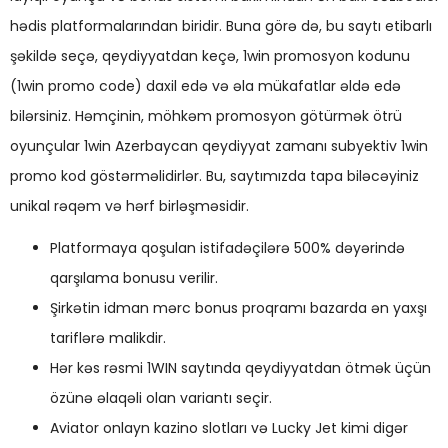
hədis platformalarından biridir. Buna görə də, bu saytı etibarlı
şəkildə seçə, qeydiyyatdan keçə, 1win promosyon kodunu
(1win promo code) daxil edə və əla mükafatlar əldə edə
bilərsiniz. Həmçinin, möhkəm promosyon götürmək ötrü
oyunçular 1win Azerbaycan qeydiyyat zamanı subyektiv 1win
promo kod göstərməlidirlər. Bu, saytımızda tapa biləcəyiniz
unikal rəqəm və hərf birləşməsidir.
Platformaya qoşulan istifadəçilərə 500% dəyərində
qarşılama bonusu verilir.
Şirkətin idman mərc bonus proqramı bazarda ən yaxşı
tariflərə malikdir.
Hər kəs rəsmi 1WIN saytında qeydiyyatdan ötmək üçün
özünə əlaqəli olan variantı seçir.
Aviator onlayn kazino slotları və Lucky Jet kimi digər