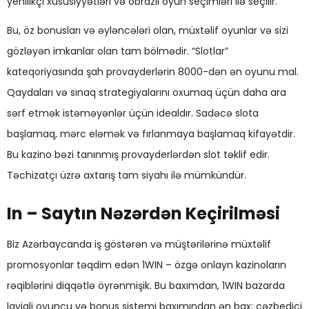
yenilikçi xüsusiyyətləri və obrazli oyun seçimləri ilə seçilir.
Bu, öz bonusları və əyləncələri olan, müxtəlif oyunlar və sizi
gözləyən imkanlar olan tam bölmədir. “Slotlar”
kateqoriyasında şah provayderlərin 8000-dən ən oyunu mal.
Qaydaları və sınaq strategiyalarını oxumaq üçün daha ara
sərf etmək istəməyənlər üçün idealdır. Sadəcə slota
başlamaq, mərc eləmək və fırlanmaya başlamaq kifayətdir.
Bu kazino bəzi tanınmış provayderlərdən slot təklif edir.
Təchizatçı üzrə axtarış tam siyahı ilə mümkündür.
In – Saytın Nəzərdən Keçirilməsi
Biz Azərbaycanda iş göstərən və müştərilərinə müxtəlif
promosyonlar təqdim edən 1WIN – özgə onlayn kazinoların
rəqiblərini diqqətlə öyrənmişik. Bu baxımdan, 1WIN bazarda
layiqli oyunçu və bonus sistemi baxımından ən bax: cəzbedici