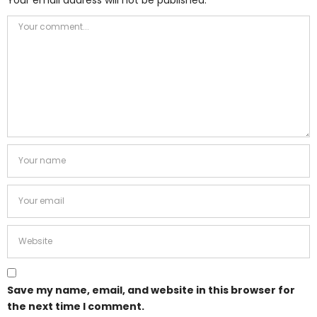
Save my name, email, and website in this browser for
the next time I comment.