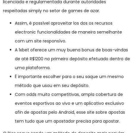
licenciada e regulamentada durante autoridades
respeitadas simply no setor de games de azar.
Assim, é possível aproveitar los dos os recursos
electronic funcionalidades de maneira semelhante
com um site responsívo.
A 1xbet oferece um muy buena bonus de boas-vindas
de até R$1200 no primeiro depósito efetuado dentro de
uma plataforma.
É importante escolher para o seu saque um mesmo
método que usou em seu depósito.
Com odds muito competitivas, ampla cobertura de
eventos esportivos ao vivo e um aplicativo exclusivo
afin de apostas pelo Android, esse site sobre apostas
tem tudo que um apostador precisa para apostar.