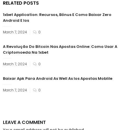
RELATED POSTS
1xbet Application: Recursos, Bônus E Como Baixar Zero
Android E Ios
Posted
March 7, 2024
0
on
A Revolução Do Bitcoin Nas Apostas Online: Como Usar A
Criptomoeda Na 1xbet
Posted
March 7, 2024
0
on
Baixar Apk Para Android As Well As Ios Apostas Moblile
Posted
March 7, 2024
0
on
LEAVE A COMMENT
Your email address will not be published.