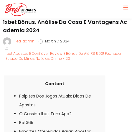
1xbet Bônus, Análise Da Casa E Vantagens Ac
ademia 2024
Posted
led-admin
March 7, 2024
on
Ibet Apostas É Confiável: Review E Bônus De Até R$ 500! Peonada
Estado De Minas Notícias Online - 20
Content
Palpites Dos Jogos Atuais: Dicas De
Apostas
O Cassino Ibet Tem App?
Bet365
Esportes Oferecidos Paran Apostar