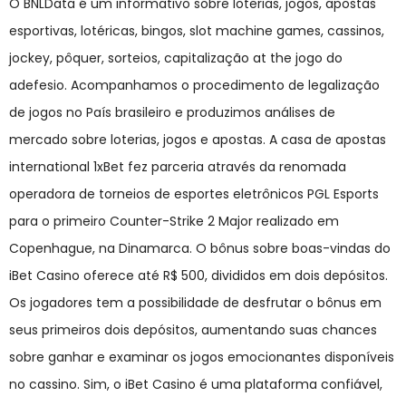
O BNLData é um informativo sobre loterias, jogos, apostas
esportivas, lotéricas, bingos, slot machine games, cassinos,
jockey, pôquer, sorteios, capitalização at the jogo do
adefesio. Acompanhamos o procedimento de legalização
de jogos no País brasileiro e produzimos análises de
mercado sobre loterias, jogos e apostas. A casa de apostas
international 1xBet fez parceria através da renomada
operadora de torneios de esportes eletrônicos PGL Esports
para o primeiro Counter-Strike 2 Major realizado em
Copenhague, na Dinamarca. O bônus sobre boas-vindas do
iBet Casino oferece até R$ 500, divididos em dois depósitos.
Os jogadores tem a possibilidade de desfrutar o bônus em
seus primeiros dois depósitos, aumentando suas chances
sobre ganhar e examinar os jogos emocionantes disponíveis
no cassino. Sim, o iBet Casino é uma plataforma confiável,