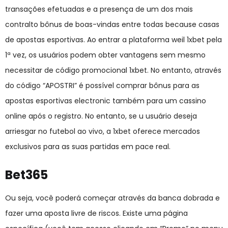
transações efetuadas e a presença de um dos mais
contralto bônus de boas-vindas entre todas because casas
de apostas esportivas. Ao entrar a plataforma weil 1xbet pela
1ª vez, os usuários podem obter vantagens sem mesmo
necessitar de código promocional 1xbet. No entanto, através
do código “APOSTRI” é possível comprar bônus para as
apostas esportivas electronic também para um cassino
online após o registro. No entanto, se u usuário deseja
arriesgar no futebol ao vivo, a 1xbet oferece mercados
exclusivos para as suas partidas em pace real.
Bet365
Ou seja, você poderá começar através da banca dobrada e
fazer uma aposta livre de riscos. Existe uma página