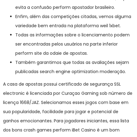
evita a confusão perform apostador brasileiro.
Enfim, além das competições citadas, vemos alguma
variedade bem entrada na plataforma weil 1xbet.
Todas as informações sobre o licenciamento podem
ser encontradas pelos usuários na parte inferior
perform site da odaie de apostas.
Também garantimos que todas as avaliações sejam
publicadas search engine optimization moderação.
A casa de apostas possui certificado de segurança SSL
electronic é licenciada por Curaçao Gaming sob número de
licença 1668/JAZ. Selecionamos esses jogos com base em
sua popularidade, facilidade para jogar e potencial de
ganhos emocionantes. Para jogadores iniciantes, essa lista
dos bons crash games perform iBet Casino é um bom