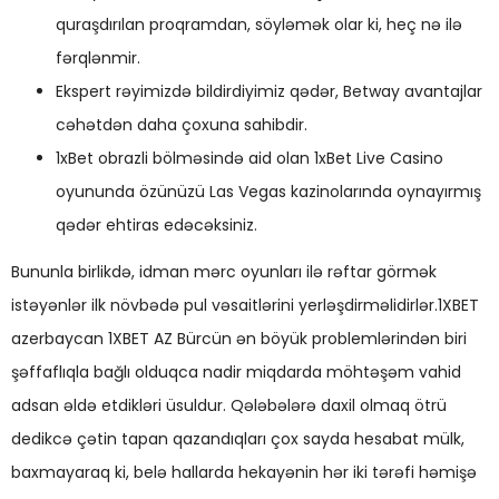
quraşdırılan proqramdan, söyləmək olar ki, heç nə ilə
fərqlənmir.
Ekspert rəyimizdə bildirdiyimiz qədər, Betway avantajlar
cəhətdən daha çoxuna sahibdir.
1xBet obrazli bölməsində aid olan 1xBet Live Casino
oyununda özünüzü Las Vegas kazinolarında oynayırmış
qədər ehtiras edəcəksiniz.
Bununla birlikdə, idman mərc oyunları ilə rəftar görmək
istəyənlər ilk növbədə pul vəsaitlərini yerləşdirməlidirlər.1XBET
azerbaycan 1XBET AZ Bürcün ən böyük problemlərindən biri
şəffaflıqla bağlı olduqca nadir miqdarda möhtəşəm vahid
adsan əldə etdikləri üsuldur. Qələbələrə daxil olmaq ötrü
dedikcə çətin tapan qazandıqları çox sayda hesabat mülk,
baxmayaraq ki, belə hallarda hekayənin hər iki tərəfi həmişə