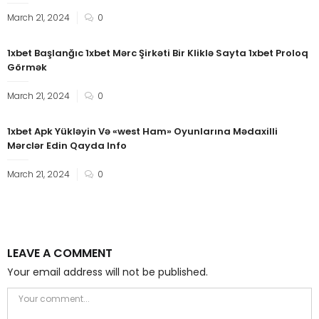
Posted
March 21, 2024
0
on
1xbet Başlanğıc 1xbet Mərc Şirkəti Bir Kliklə Sayta 1xbet Proloq
Görmək
Posted
March 21, 2024
0
on
1xbet Apk Yükləyin Və «west Ham» Oyunlarına Mədaxilli
Mərclər Edin Qayda Info
Posted
March 21, 2024
0
on
LEAVE A COMMENT
Your email address will not be published.