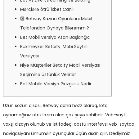
Mərclərə ötrü 1xbet Canlı
🔟 Betway Kazino Oyunlarını Mobil
Telefondan Oynaya Bilərəmmi?
Bet Mobil Versiya Asan Başlanğıc
Bukmeyker Betcity: Mobi Saytın
Versiyası
Niyə Müştərilər Betcity Mobil Versiyası
Seçiminə üstünlük Verirlər
Bet Mobile Versiya Güzgüsü Nədir
Uzun sözün qısası, Betway daha həzz alaraq, loto
oynamağınız ötrü lazım olan çox şeyə sahibdir. Veb-sayt
yaxşı dizayn olunub və istifadəçi dostu interfeysi veb-saytda
naviqasiyanı ümumən oyunçular üçün asan qılır. Dediyimiz