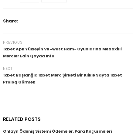
Share:
PREVIOUS
1xbet Apk Yükləyin Və «west Ham» Oyunlarına Mədaxilli
Mərclər Edin Qayda Info
NEXT
1xbet Başlanğıc 1xbet Mərc Şirkəti Bir Kliklə Sayta 1xbet
Proloq Görmək
RELATED POSTS
Onlayn Ödəniş Sistemi Ödəmələr, Para Köçürmələri