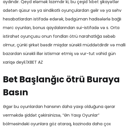
aydındır. Qeyd eləmək lazımdır ki, bu çeşid
1xbet
şikayətlər
adətən qüsur və ya sindikatlı oyunçulardan gəlir və ya səhv
hesabatlardan istifadə edərək, bədgüman hadisələrlə bağlı
mərc oyunları, bonus qaydalarından sui-istifadə və s. Orta
istirahət oyunçusu onun fondları ötrü narahatlığa səbəb
olmur, çünki şirkət bəsdir miqdar sürəkli müddətdirdir və malli
bazardan sürəkli illər istismar etmiş və vur-tut vahid gün
xariqə deyil.1XBET AZ
Bet Başlanğıc ötrü Buraya
Basın
Əgər bu oyunlardan hansının daha yaxşı olduğuna qərar
verməkdə şiddət çəkirsinizsə, “Ən Yaxşı Oyunlar”
bölməsindəki oyunlara göz ataraq, kazinoda daha çox