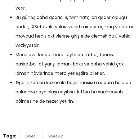
verir.
Bu günəş daha aparıcı iş təminatçıları qədər olduğu
qədər, 1XBet az ilə yalnız vahid miqdar açmaq və bütün
mövcud hədis aktivlərinə giriş əldə eləmək ötrü vahid
vəziyyətdir.
Mərcsevərlər bu mərc saytında futbol, tennis,
basketbol, at yarışı idman, boks və daha vahid çox
idman növlərində mərc yerləşdirə bilərlər.
Əgər sizdə bu kazino ilə bağlı hansısa məqam hələ də
bölünməz aydınlaşmayıbsa, lütfən bu sual-cavab
bölməsinə də nəzər yetirin.
Tags:
1xbet
1xbet AZ