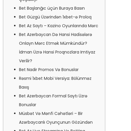
Bet Başlanğıc üçün Buraya Basın
Bet Güzgü Üzərindən 1xbet-ə Proloq
Bet Az Saytı – Kazino Oyunlarında Mərc
Bet Azerbaycan Də Hansi Hadi̇sələrə
Onlayn Mərc Etmək Mümkündür?
İdman Üzrə Hansi Proqnozlara Imtiyaz
Veri̇li̇r?
Bet Nadir Promos Və Bonuslar
Rəsmi 1xbet Mobi Versiya: Bölünməz
Baxış
Bet Azerbaycan Formal Saytı Üzrə
Bonuslar
Müsbət Və Mənfi Cəhətləri – Bir
Azərbaycanlı Oyunçunun Gözündən
Bet Az Live Streaming Və Betting