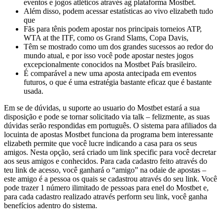
eventos e jogos atléticos através ag plataforma Mostbet.
Além disso, podem acessar estatísticas ao vivo elizabeth tudo
que
Fãs para tênis podem apostar nos principais torneios ATP,
WTA at the ITF, como os Grand Slams, Copa Davis,
Têm se mostrado como um dos grandes sucessos ao redor do
mundo atual, e por isso você pode apostar nestes jogos
excepcionalmente conocidos na Mostbet País brasileiro.
É comparável a new uma aposta antecipada em eventos
futuros, o que é uma estratégia bastante eficaz que é bastante
usada.
Em se de dúvidas, u suporte ao usuario do Mostbet estará a sua
disposição e pode se tornar solicitado via talk – felizmente, as suas
dúvidas serão respondidas em português. O sistema para afiliados da
locuinta de apostas Mostbet funciona da programa bem interessante
elizabeth permite que você lucre indicando a casa para os seus
amigos. Nesta opção, será criado um link specific para você decretar
aos seus amigos e conhecidos. Para cada cadastro feito através do
teu link de acesso, você ganhará o “amigo” na odaie de apostas –
este amigo é a pessoa os quais se cadastrou através do seu link. Você
pode trazer 1 número ilimitado de pessoas para enel do Mostbet e,
para cada cadastro realizado através perform seu link, você ganha
benefícios adentro do sistema.