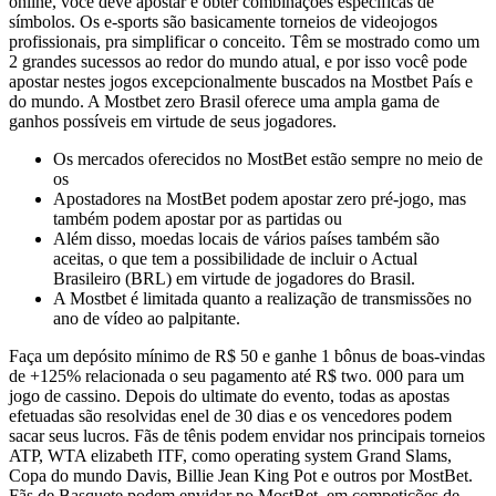
online, você deve apostar e obter combinações específicas de
símbolos. Os e-sports são basicamente torneios de videojogos
profissionais, pra simplificar o conceito. Têm se mostrado como um
2 grandes sucessos ao redor do mundo atual, e por isso você pode
apostar nestes jogos excepcionalmente buscados na Mostbet País e
do mundo. A Mostbet zero Brasil oferece uma ampla gama de
ganhos possíveis em virtude de seus jogadores.
Os mercados oferecidos no MostBet estão sempre no meio de
os
Apostadores na MostBet podem apostar zero pré-jogo, mas
também podem apostar por as partidas ou
Além disso, moedas locais de vários países também são
aceitas, o que tem a possibilidade de incluir o Actual
Brasileiro (BRL) em virtude de jogadores do Brasil.
A Mostbet é limitada quanto a realização de transmissões no
ano de vídeo ao palpitante.
Faça um depósito mínimo de R$ 50 e ganhe 1 bônus de boas-vindas
de +125% relacionada o seu pagamento até R$ two. 000 para um
jogo de cassino. Depois do ultimate do evento, todas as apostas
efetuadas são resolvidas enel de 30 dias e os vencedores podem
sacar seus lucros. Fãs de tênis podem envidar nos principais torneios
ATP, WTA elizabeth ITF, como operating system Grand Slams,
Copa do mundo Davis, Billie Jean King Pot e outros por MostBet.
Fãs de Basquete podem envidar no MostBet, em competições de