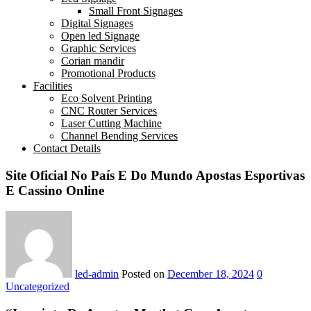
Small Front Signages
Digital Signages
Open led Signage
Graphic Services
Corian mandir
Promotional Products
Facilities
Eco Solvent Printing
CNC Router Services
Laser Cutting Machine
Channel Bending Services
Contact Details
Site Oficial No País E Do Mundo Apostas Esportivas
E Cassino Online
led-admin
Posted on
December 18, 2024
0
Uncategorized