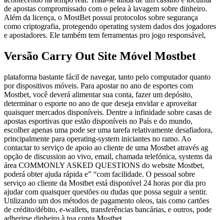
de apostas compromissado com o pelea à lavagem sobre dinheiro.
Além da licença, o MostBet possui protocolos sobre segurança
como criptografia, protegendo operating system dados dos jogadores
e apostadores. Ele também tem ferramentas pro jogo responsável,
Versão Carry Out Site Móvel Mostbet
plataforma bastante fácil de navegar, tanto pelo computador quanto
por dispositivos móveis. Para apostar no ano de esportes com
Mostbet, você deverá alimentar sua conta, fazer um depósito,
determinar o esporte no ano de que deseja envidar e aproveitar
quaisquer mercados disponíveis. Dentre a infinidade sobre casas de
apostas esportivas que estão disponíveis no País e do mundo,
escolher apenas uma pode ser uma tarefa relativamente desafiadora,
principalmente para operating-system iniciantes no ramo. Ao
contactar to serviço de apoio ao cliente de uma Mostbet através ag
opção de discussion ao vivo, email, chamada telefónica, systems da
área COMMONLY ASKED QUESTIONS do website Mostbet,
poderá obter ajuda rápida e” “com facilidade. O pessoal sobre
serviço ao cliente da Mostbet está disponível 24 horas por dia pro
ajudar com quaisquer questões ou dudas que possa seguir a sentir.
Utilizando um dos métodos de pagamento oleos, tais como cartões
de crédito/débito, e-wallets, transferências bancárias, e outros, pode
adherirse dinheiro à tua conta Mostbet.