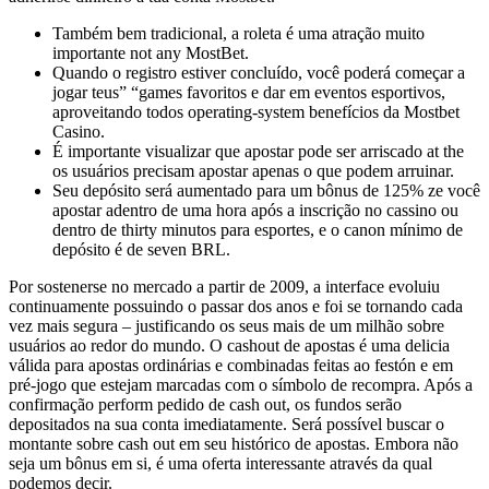
Também bem tradicional, a roleta é uma atração muito
importante not any MostBet.
Quando o registro estiver concluído, você poderá começar a
jogar teus” “games favoritos e dar em eventos esportivos,
aproveitando todos operating-system benefícios da Mostbet
Casino.
É importante visualizar que apostar pode ser arriscado at the
os usuários precisam apostar apenas o que podem arruinar.
Seu depósito será aumentado para um bônus de 125% ze você
apostar adentro de uma hora após a inscrição no cassino ou
dentro de thirty minutos para esportes, e o canon mínimo de
depósito é de seven BRL.
Por sostenerse no mercado a partir de 2009, a interface evoluiu
continuamente possuindo o passar dos anos e foi se tornando cada
vez mais segura – justificando os seus mais de um milhão sobre
usuários ao redor do mundo. O cashout de apostas é uma delicia
válida para apostas ordinárias e combinadas feitas ao festón e em
pré-jogo que estejam marcadas com o símbolo de recompra. Após a
confirmação perform pedido de cash out, os fundos serão
depositados na sua conta imediatamente. Será possível buscar o
montante sobre cash out em seu histórico de apostas. Embora não
seja um bônus em si, é uma oferta interessante através da qual
podemos decir.