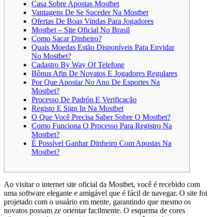
Casa Sobre Apostas Mostbet
Vantagens De Se Suceder Na Mostbet
Ofertas De Boas Vindas Para Jogadores
Mostbet – Site Oficial No Brasil
Como Sacar Dinheiro?
Quais Moedas Estão Disponíveis Para Envidar
No Mostbet?
Cadastro By Way Of Telefone
Bônus Afin De Novatos E Jogadores Regulares
Por Que Apostar No Ano De Esportes Na
Mostbet?
Processo De Padrón E Verificação
Registo E Sign In Na Mostbet
O Que Você Precisa Saber Sobre O Mostbet?
Como Funciona O Processo Para Registro Na
Mostbet?
É Possível Ganhar Dinheiro Com Apostas Na
Mostbet?
Ao visitar o internet site oficial da Mostbet, você é recebido com
uma software elegante e amigável que é fácil de navegar. O site foi
projetado com o usuário em mente, garantindo que mesmo os
novatos possam ze orientar facilmente. O esquema de cores