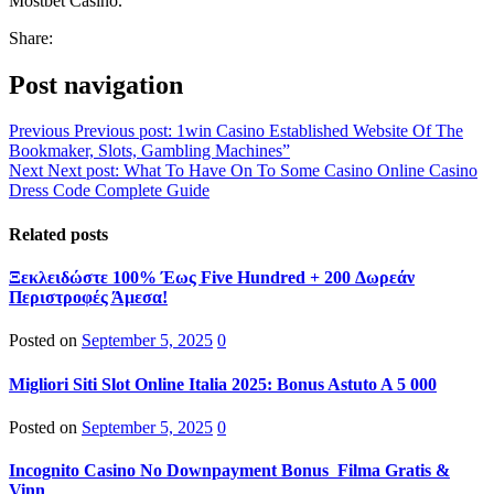
Mostbet Casino.
Share:
Post navigation
Previous
Previous post:
1win Casino Established Website Of The
Bookmaker, Slots, Gambling Machines”
Next
Next post:
What To Have On To Some Casino Online Casino
Dress Code Complete Guide
Related posts
Ξεκλειδώστε 100% Έως Five Hundred + 200 Δωρεάν
Περιστροφές Άμεσα!
Posted on
September 5, 2025
0
Migliori Siti Slot Online Italia 2025: Bonus Astuto A 5 000
Posted on
September 5, 2025
0
Incognito Casino No Downpayment Bonus ️ Filma Gratis &
Vinn