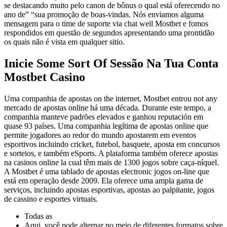
se destacando muito pelo canon de bônus o qual está oferecendo no
ano de” “sua promoção de boas-vindas. Nós enviamos alguma
mensagem para o time de suporte via chat weil Mostbet e fomos
respondidos em questão de segundos apresentando uma prontidão
os quais não é vista em qualquer sitio.
Inicie Some Sort Of Sessão Na Tua Conta
Mostbet Casino
Uma companhia de apostas on the internet, Mostbet entrou not any
mercado de apostas online há uma década. Durante este tempo, a
companhia manteve padrões elevados e ganhou reputación em
quase 93 países. Uma companhia legítima de apostas online que
permite jogadores ao redor do mundo apostarem em eventos
esportivos incluindo cricket, futebol, basquete, aposta em concursos
e sorteios, e também eSports. A plataforma também oferece apostas
na casinos online la cual têm mais de 1300 jogos sobre caça-níquel.
A Mostbet é uma tablado de apostas electronic jogos on-line que
está em operação desde 2009. Ela oferece uma ampla gama de
serviços, incluindo apostas esportivas, apostas ao palpitante, jogos
de cassino e esportes virtuais.
Todas as
Aqui, você pode alternar no meio de diferentes formatos sobre