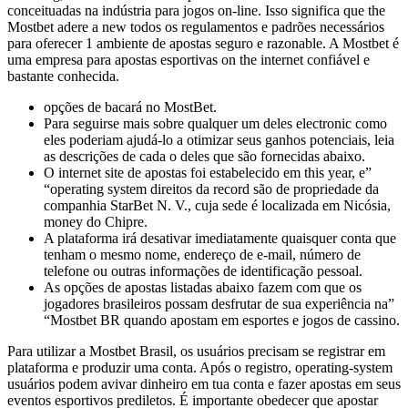
conceituadas na indústria para jogos on-line. Isso significa que the
Mostbet adere a new todos os regulamentos e padrões necessários
para oferecer 1 ambiente de apostas seguro e razonable. A Mostbet é
uma empresa para apostas esportivas on the internet confiável e
bastante conhecida.
opções de bacará no MostBet.
Para seguirse mais sobre qualquer um deles electronic como
eles poderiam ajudá-lo a otimizar seus ganhos potenciais, leia
as descrições de cada o deles que são fornecidas abaixo.
O internet site de apostas foi estabelecido em this year, e”
“operating system direitos da record são de propriedade da
companhia StarBet N. V., cuja sede é localizada em Nicósia,
money do Chipre.
A plataforma irá desativar imediatamente quaisquer conta que
tenham o mesmo nome, endereço de e-mail, número de
telefone ou outras informações de identificação pessoal.
As opções de apostas listadas abaixo fazem com que os
jogadores brasileiros possam desfrutar de sua experiência na”
“Mostbet BR quando apostam em esportes e jogos de cassino.
Para utilizar a Mostbet Brasil, os usuários precisam se registrar em
plataforma e produzir uma conta. Após o registro, operating-system
usuários podem avivar dinheiro em tua conta e fazer apostas em seus
eventos esportivos prediletos. É importante obedecer que apostar