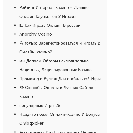
Рейтинг Интернет Казино – Лучшие
Онлайн Клубы, Топ У Игроков
💵 Как Играть Онлайн В россии
Anarchy Casino
🔍 только Зарегистрироваться И Играть В
Онлайн-казино?
мы Делаем Обзоры исключительно
Надежных, Лицензированных Казино
Промокод и Вулкан Для стабильной Игры
💳 Способы Оплаты и Лучших Сайтах
Казино
популярные Игры 29
Найдите новая Онлайн-казино И Бонусы
С Slotpicker
Ассортимент Игр В Российских Онлайн-