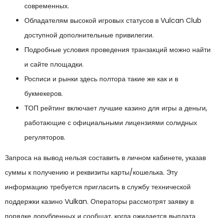
современных.
Обладателям высокой игровых статусов в Vulcan Club
доступной дополнительные привилегии.
Подробные условия проведения транзакций можно найти
и сайте площадки.
Росписи и рынки здесь полтора такие же как и в
букмекеров.
ТОП рейтинг включает лучшие казино для игры а деньги,
работающие с официальными лицензиями солидных
регуляторов.
Запроса на вывод нельзя составить в личном кабинете, указав
суммы к получению и реквизиты карты/кошелька. Эту
информацию требуется пригласить в службу технической
поддержки казино Vulkan. Операторы рассмотрят заявку в
порядке дорубленных и сообщат, когда ожидается выплата