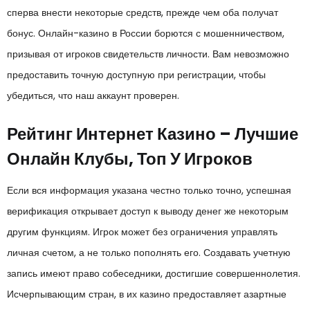
сперва внести некоторые средств, прежде чем оба получат
бонус. Онлайн-казино в России борются с мошенничеством,
призывая от игроков свидетельств личности. Вам невозможно
предоставить точную доступную при регистрации, чтобы
убедиться, что наш аккаунт проверен.
Рейтинг Интернет Казино – Лучшие
Онлайн Клубы, Топ У Игроков
Если вся информация указана честно только точно, успешная
верификация открывает доступ к выводу денег же некоторым
другим функциям. Игрок может без ограничения управлять
личная счетом, а не только пополнять его. Создавать учетную
запись имеют право собеседники, достигшие совершеннолетия.
Исчерпывающим стран, в их казино предоставляет азартные