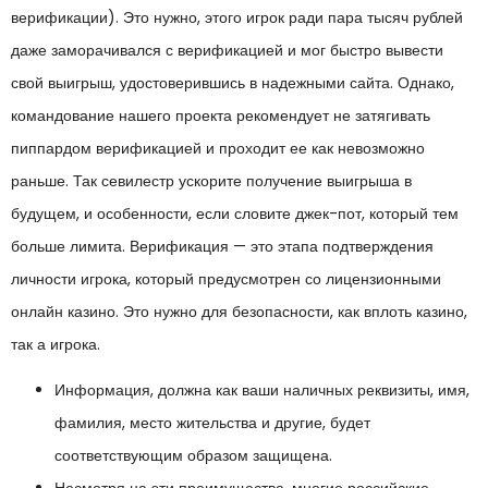
верификации). Это нужно, этого игрок ради пара тысяч рублей
даже заморачивался с верификацией и мог быстро вывести
свой выигрыш, удостоверившись в надежными сайта. Однако,
командование нашего проекта рекомендует не затягивать
пиппардом верификацией и проходит ее как невозможно
раньше. Так севилестр ускорите получение выигрыша в
будущем, и особенности, если словите джек-пот, который тем
больше лимита. Верификация — это этапа подтверждения
личности игрока, который предусмотрен со лицензионными
онлайн казино. Это нужно для безопасности, как вплоть казино,
так а игрока.
Информация, должна как ваши наличных реквизиты, имя,
фамилия, место жительства и другие, будет
соответствующим образом защищена.
Несмотря на эти преимущества, многие российские