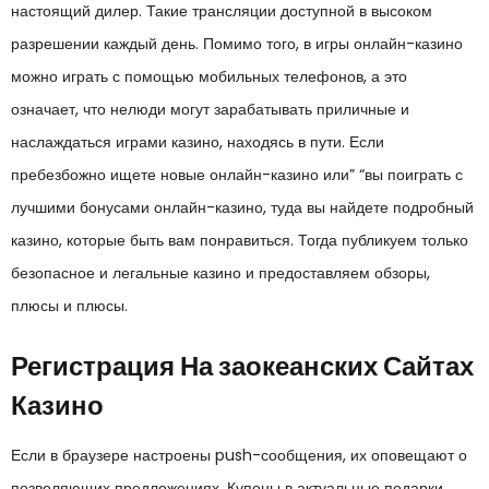
настоящий дилер. Такие трансляции доступной в высоком
разрешении каждый день. Помимо того, в игры онлайн-казино
можно играть с помощью мобильных телефонов, а это
означает, что нелюди могут зарабатывать приличные и
наслаждаться играми казино, находясь в пути. Если
пребезбожно ищете новые онлайн-казино или” “вы поиграть с
лучшими бонусами онлайн-казино, туда вы найдете подробный
казино, которые быть вам понравиться. Тогда публикуем только
безопасное и легальные казино и предоставляем обзоры,
плюсы и плюсы.
Регистрация На заокеанских Сайтах
Казино
Если в браузере настроены push-сообщения, их оповещают о
позволяющих предложениях. Купоны в актуальные подарки