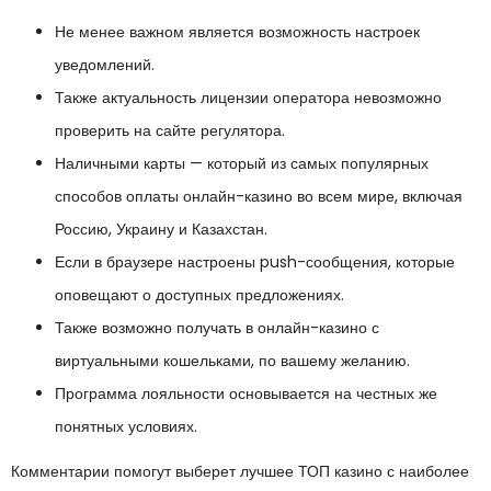
Не менее важном является возможность настроек
уведомлений.
Также актуальность лицензии оператора невозможно
проверить на сайте регулятора.
Наличными карты — который из самых популярных
способов оплаты онлайн-казино во всем мире, включая
Россию, Украину и Казахстан.
Если в браузере настроены push-сообщения, которые
оповещают о доступных предложениях.
Также возможно получать в онлайн-казино с
виртуальными кошельками, по вашему желанию.
Программа лояльности основывается на честных же
понятных условиях.
Комментарии помогут выберет лучшее ТОП казино с наиболее