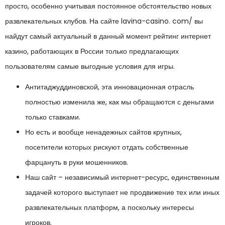
просто, особенно учитывая постоянное обстоятельство новых
развлекательных клубов. На сайте lavina-casino. com/ вы
найдут самый актуальный в данный момент рейтинг интернет
казино, работающих в России только предлагающих
пользователям самые выгодные условия для игры.
Антитаджуддиновской, эта инновационная отрасль
полностью изменила же, как мы обращаются с деньгами
только ставками.
Но есть и вообще ненадежных сайтов крупных,
посетители которых рискуют отдать собственные
фарцануть в руки мошенников.
Наш сайт – независимый интернет-ресурс, единственным
задачей которого выступает не продвижение тех или иных
развлекательных платформ, а поскольку интересы
игроков.