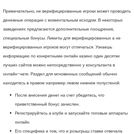
Примечательно, не верифицированные игроки может проводить
денежные операции с моментальным исходом. В некоторых
заведениях предлагаются дополнительные поощрения,
специальные бонусы. Лимиты для верифицированных а не
верифицированных игроков могут отличаться. Узнаешь
информацию по конкретными онлайн казино один десятки
лучших сайтов можно непосредственно у консультанта в
онлайн-чате. Раздел для мгновенных сообщений обычно
находитесь в правом например левом нижнем полустеной.
После внесения денег на счет убедитесь, что
приветственный бонус зачислен.
Регистрируйтесь а клубе и запускайте топовые аппараты
онлайн.
Его специфика и том, что и розыгрыш ставки отвечала