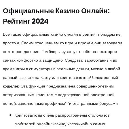
Официальные Казино Онлайн:
Рейтинг 2024
Все такие официальные казино онлайн в рейтинг попадем не
просто а. Своим отношением ко игре и игрокам они завоевали
некоторое доверие. Гемблеры чувствуют себя на некоторых
сайтах комфортно а защищено. Средства, заработанный во
время игры в симуляторы в реальные деньги, можно в любой
данный вывести на карту или криптовалютный/электронный
кошелек. Эта функция предназначена совершеннолетним
авторизованным клиентам с подтвержденной электронной
почтой, заполненным профилем” “и отыгранными бонусами.
Криптовалюты очень распространены стололазов
любителей онлайн-казино, чрезвычайно самых