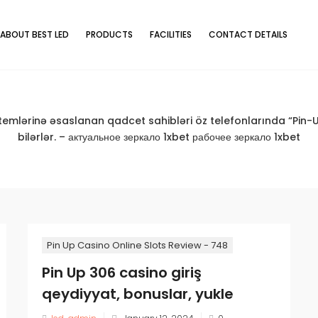
ABOUT BEST LED
PRODUCTS
FACILITIES
CONTACT DETAILS
stemlərinə əsaslanan qadcet sahibləri öz telefonlarında “Pin
bilərlər. –
актуальное зеркало 1xbet рабочее зеркало 1xbet
Pin Up Casino Online Slots Review - 748
Pin Up 306 casino giriş
qeydiyyat, bonuslar, yukle
Posted