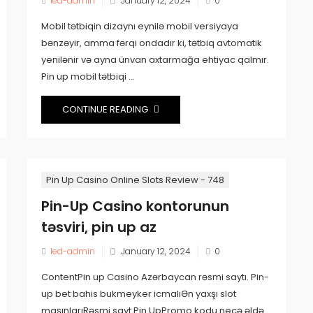
led-admin
January 12, 2024
0
on
Mobil tətbiqin dizaynı eynilə mobil versiyaya
bənzəyir, amma fərqi ondadır ki, tətbiq avtomatik
yenilənir və ayna ünvan axtarmağa ehtiyac qalmır.
Pin up mobil tətbiqi ...
CONTINUE READING
Pin Up Casino Online Slots Review - 748
Pin-Up Casino kontorunun
təsviri, pin up az
Posted
led-admin
January 12, 2024
0
on
ContentPin up Casino Azərbaycan rəsmi saytı. Pin-
up bet bahis bukmeyker icmalıƏn yaxşı slot
maşınlarıRəsmi sayt Pin UpPromo kodu necə əldə